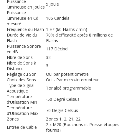
Puissance
5 Joule
lumineuse en Joules
Puissance
lumineuse en Cd
105 Candela
mesuré
Fréquence du Flash
1 Hz (60 Flashs / min)
Durée de Vie du
70% d'efficacité après 8 millions de
Flash
Flashs
Puissance Sonore
117 Décibel
en dB
Nbre de Sons
32
Nbre de Sons à
3
Distance
Réglage du Son
Oui par potentiomètre
Choix des Sons
Oui - Par micro-interrupteur
Type de Signal
Tonalité programmable
Acoustique
Température
-50 Degré Celsius
d'Utilisation Min
Température
70 Degré Celsius
d'Utilisation Max
Zones
Zones 1, 2, 21, 22
2 x M20 (Bouchons et Presse-étoupes
Entrée de Câble
fournis)