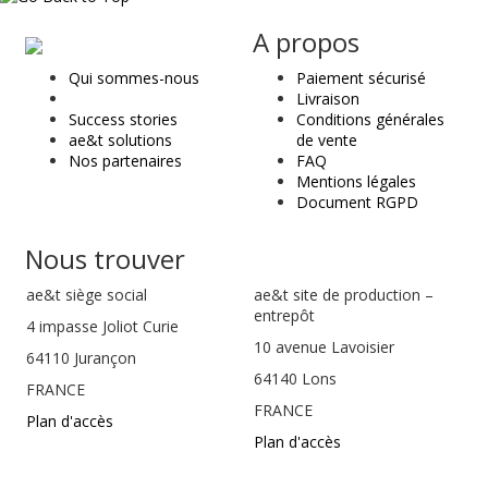
ae
A propos
&
Qui sommes-nous
Paiement sécurisé
t
Livraison
Success stories
Conditions générales
ae&t solutions
de vente
Nos partenaires
FAQ
Mentions légales
Document RGPD
Nous trouver
ae&t
siège social
ae&t site de production –
entrepôt
4 impasse Joliot Curie
10 avenue Lavoisier
64110
Jurançon
64140 Lons
FRANCE
FRANCE
Plan d'accès
Plan d'accès