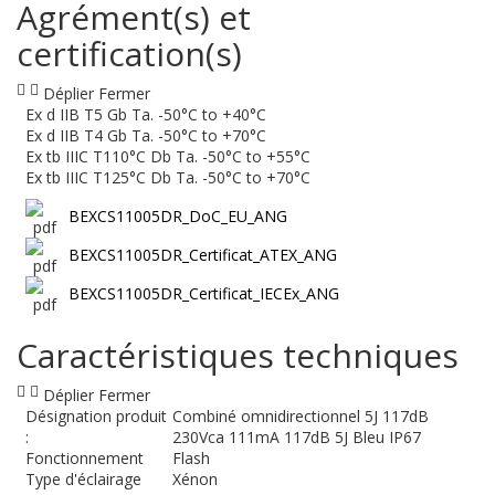
Agrément(s) et
certification(s)
Déplier
Fermer
Ex d IIB T5 Gb Ta. -50°C to +40°C
Ex d IIB T4 Gb Ta. -50°C to +70°C
Ex tb IIIC T110°C Db Ta. -50°C to +55°C
Ex tb IIIC T125°C Db Ta. -50°C to +70°C
BEXCS11005DR_DoC_EU_ANG
BEXCS11005DR_Certificat_ATEX_ANG
BEXCS11005DR_Certificat_IECEx_ANG
Caractéristiques techniques
Déplier
Fermer
Désignation produit
Combiné omnidirectionnel 5J 117dB
:
230Vca 111mA 117dB 5J Bleu IP67
Fonctionnement
Flash
Type d'éclairage
Xénon