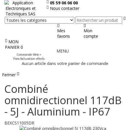
05 59 06 06 00
Nous contacter
Re
Mes
Mon
favoris
compte
MON
Afficher
PANIER
0
MENU
le
Commande Web =
menu
Frais facturation offerts
Aucun article dans votre panier de commande
Fermer
Combiné
omnidirectionnel 117dB
- 5J - Aluminium - IP67
BEXCS11005DR