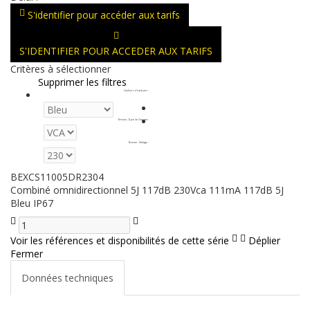
S'identifier pour accéder aux tarifs
S'IDENTIFIER POUR ACCEDER AUX TARIFS
Critères à sélectionner
Supprimer les filtres
Couleurs d'optiques
:
Tension - Type de Courant
:
Tension - Voltage
:
BEXCS11005DR2304
Combiné omnidirectionnel 5J 117dB 230Vca 111mA 117dB 5J
Bleu IP67
Voir les références et disponibilités de cette série
Déplier
Fermer
Données techniques