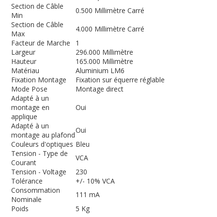
Section de Câble
0.500 Millimètre Carré
Min
Section de Câble
4.000 Millimètre Carré
Max
Facteur de Marche
1
Largeur
296.000 Millimètre
Hauteur
165.000 Millimètre
Matériau
Aluminium LM6
Fixation Montage
Fixation sur équerre réglable
Mode Pose
Montage direct
Adapté à un
montage en
Oui
applique
Adapté à un
Oui
montage au plafond
Couleurs d'optiques
Bleu
Tension - Type de
VCA
Courant
Tension - Voltage
230
Tolérance
+/- 10% VCA
Consommation
111 mA
Nominale
Poids
5 Kg