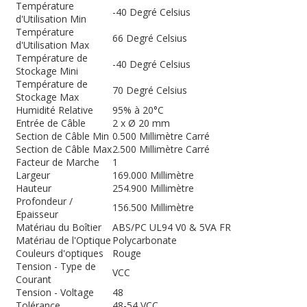
Température
-40 Degré Celsius
d'Utilisation Min
Température
66 Degré Celsius
d'Utilisation Max
Température de
-40 Degré Celsius
Stockage Mini
Température de
70 Degré Celsius
Stockage Max
Humidité Relative
95% à 20°C
Entrée de Câble
2 x Ø 20 mm
Section de Câble Min
0.500 Millimètre Carré
Section de Câble Max
2.500 Millimètre Carré
Facteur de Marche
1
Largeur
169.000 Millimètre
Hauteur
254.900 Millimètre
Profondeur /
156.500 Millimètre
Epaisseur
Matériau du Boîtier
ABS/PC UL94 V0 & 5VA FR
Matériau de l'Optique
Polycarbonate
Couleurs d'optiques
Rouge
Tension - Type de
VCC
Courant
Tension - Voltage
48
Tolérance
48-54 VCC