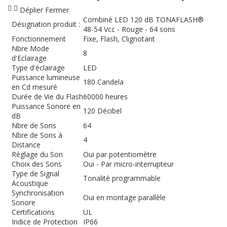
Déplier
Fermer
Combiné LED 120 dB TONAFLASH®
Désignation produit :
48-54 Vcc - Rouge - 64 sons
Fonctionnement
Fixe, Flash, Clignotant
Nbre Mode
8
d'Eclairage
Type d'éclairage
LED
Puissance lumineuse
180 Candela
en Cd mesuré
Durée de Vie du Flash
60000 heures
Puissance Sonore en
120 Décibel
dB
Nbre de Sons
64
Nbre de Sons à
4
Distance
Réglage du Son
Oui par potentiomètre
Choix des Sons
Oui - Par micro-interrupteur
Type de Signal
Tonalité programmable
Acoustique
Synchronisation
Oui en montage parallèle
Sonore
Certifications
UL
Indice de Protection
IP66