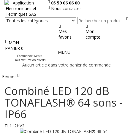
05 59 06 06 00
Nous contacter
Re
Mes
Mon
favoris
compte
MON
Afficher
PANIER
0
MENU
le
Commande Web =
menu
Frais facturation offerts
Aucun article dans votre panier de commande
Fermer
Combiné LED 120 dB
TONAFLASH® 64 sons -
IP66
TL112HV2