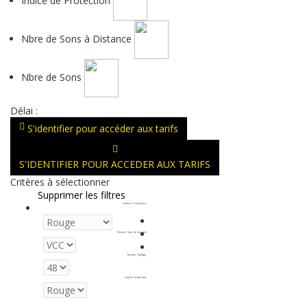
Indice de Protection
Nbre de Sons à Distance
Nbre de Sons
Délai :
S'identifier pour accéder aux tarifs
S'IDENTIFIER POUR ACCEDER AUX TARIFS
Critères à sélectionner
Supprimer les filtres
Couleurs d'optiques
:
Tension - Type de Courant
:
Tension - Voltage
:
Couleur (matériau)
: