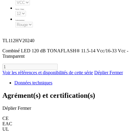
Tension - Voltage
:
Couleur (matériau)
:
TL112HV20240
Combiné LED 120 dB TONAFLASH® 11.5-14 Vcc/16-33 Vcc -
Transparent
Voir les références et disponibilités de cette série
Déplier
Fermer
Données techniques
Agrément(s) et certification(s)
Déplier
Fermer
CE
EAC
UL