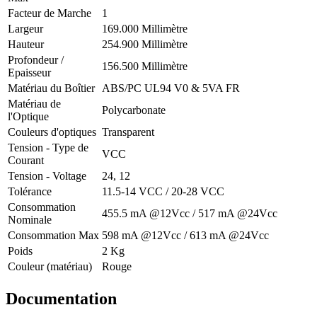
Facteur de Marche
1
Largeur
169.000 Millimètre
Hauteur
254.900 Millimètre
Profondeur /
156.500 Millimètre
Epaisseur
Matériau du Boîtier
ABS/PC UL94 V0 & 5VA FR
Matériau de
Polycarbonate
l'Optique
Couleurs d'optiques
Transparent
Tension - Type de
VCC
Courant
Tension - Voltage
24, 12
Tolérance
11.5-14 VCC / 20-28 VCC
Consommation
455.5 mA @12Vcc / 517 mA @24Vcc
Nominale
Consommation Max
598 mA @12Vcc / 613 mA @24Vcc
Poids
2 Kg
Couleur (matériau)
Rouge
Documentation