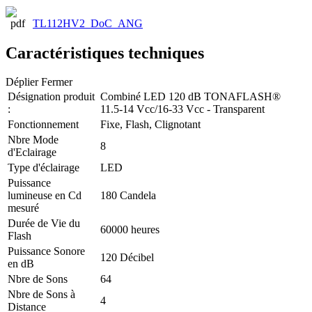
TL112HV2_DoC_ANG
Caractéristiques techniques
Déplier
Fermer
Désignation produit
Combiné LED 120 dB TONAFLASH®
:
11.5-14 Vcc/16-33 Vcc - Transparent
Fonctionnement
Fixe, Flash, Clignotant
Nbre Mode
8
d'Eclairage
Type d'éclairage
LED
Puissance
lumineuse en Cd
180 Candela
mesuré
Durée de Vie du
60000 heures
Flash
Puissance Sonore
120 Décibel
en dB
Nbre de Sons
64
Nbre de Sons à
4
Distance