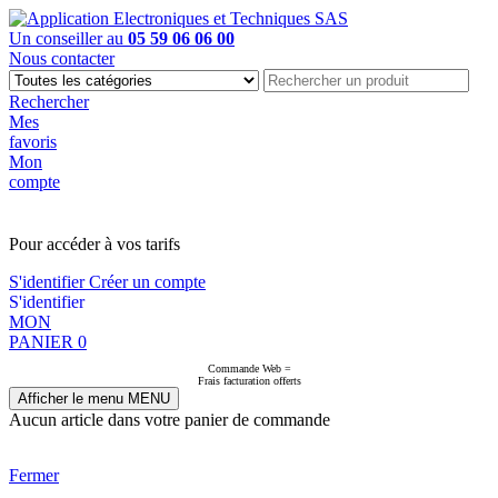
Un conseiller au
05 59 06 06 00
Nous contacter
Rechercher
Mes
favoris
Mon
compte
PAS EN LIGNE, CONTACTEZ NOUS
Pour accéder à vos tarifs
S'identifier
Créer un compte
S'identifier
MON
PANIER
0
Commande Web =
Frais facturation offerts
Afficher le menu
MENU
Aucun article dans votre panier de commande
Fermer