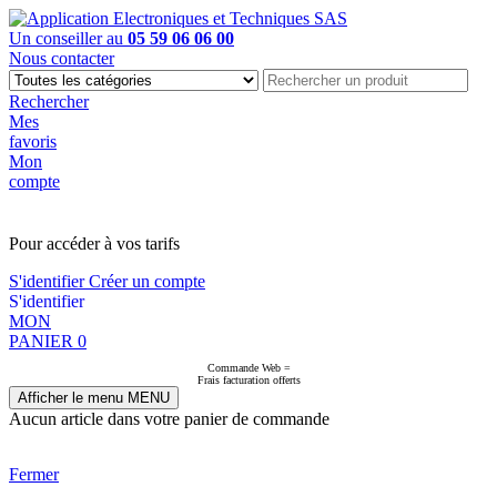
Un conseiller au
05 59 06 06 00
Nous contacter
Rechercher
Mes
favoris
Mon
compte
PAS EN LIGNE, CONTACTEZ NOUS
Pour accéder à vos tarifs
S'identifier
Créer un compte
S'identifier
MON
PANIER
0
Commande Web =
Frais facturation offerts
Afficher le menu
MENU
Aucun article dans votre panier de commande
Fermer