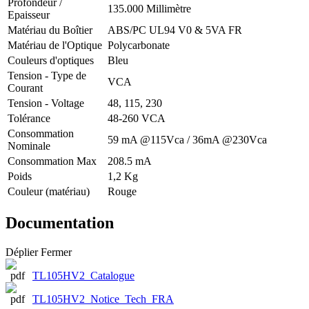
Profondeur /
135.000 Millimètre
Epaisseur
Matériau du Boîtier
ABS/PC UL94 V0 & 5VA FR
Matériau de l'Optique
Polycarbonate
Couleurs d'optiques
Bleu
Tension - Type de
VCA
Courant
Tension - Voltage
48, 115, 230
Tolérance
48-260 VCA
Consommation
59 mA @115Vca / 36mA @230Vca
Nominale
Consommation Max
208.5 mA
Poids
1,2 Kg
Couleur (matériau)
Rouge
Documentation
Déplier
Fermer
TL105HV2_Catalogue
TL105HV2_Notice_Tech_FRA