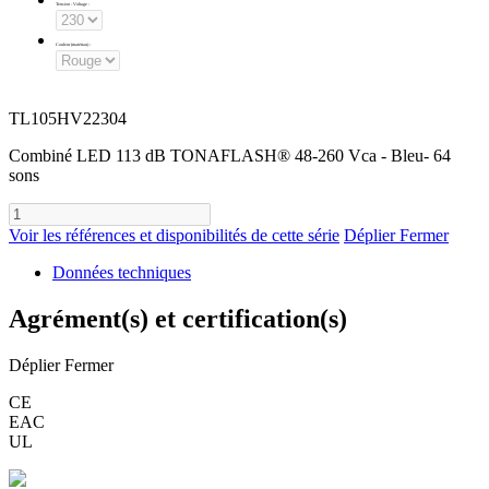
Tension - Voltage
:
Couleur (matériau)
:
TL105HV22304
Combiné LED 113 dB TONAFLASH® 48-260 Vca - Bleu- 64
sons
Voir les références et disponibilités de cette série
Déplier
Fermer
Données techniques
Agrément(s) et certification(s)
Déplier
Fermer
CE
EAC
UL