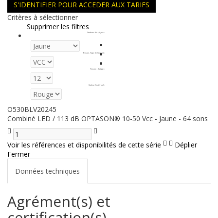
S'IDENTIFIER POUR ACCEDER AUX TARIFS
Critères à sélectionner
Supprimer les filtres
Couleurs d'optiques
:
Tension - Type de Courant
:
Tension - Voltage
:
Couleur (matériau)
:
O530BLV20245
Combiné LED / 113 dB OPTASON® 10-50 Vcc - Jaune - 64 sons
Voir les références et disponibilités de cette série
Déplier
Fermer
Données techniques
Agrément(s) et
certification(s)