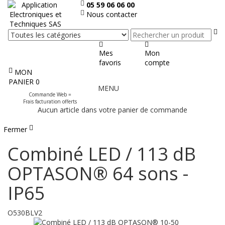
05 59 06 06 00
Nous contacter
Re
Mes
Mon
favoris
compte
MON
Afficher
PANIER
0
MENU
le
Commande Web =
menu
Frais facturation offerts
Aucun article dans votre panier de commande
Fermer
Combiné LED / 113 dB
OPTASON® 64 sons -
IP65
O530BLV2