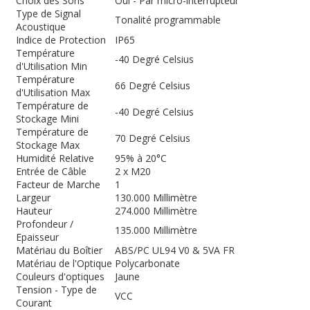
Choix des Sons
Oui - Par micro-interrupteur
Type de Signal
Tonalité programmable
Acoustique
Indice de Protection
IP65
Température
-40 Degré Celsius
d'Utilisation Min
Température
66 Degré Celsius
d'Utilisation Max
Température de
-40 Degré Celsius
Stockage Mini
Température de
70 Degré Celsius
Stockage Max
Humidité Relative
95% à 20°C
Entrée de Câble
2 x M20
Facteur de Marche
1
Largeur
130.000 Millimètre
Hauteur
274.000 Millimètre
Profondeur /
135.000 Millimètre
Epaisseur
Matériau du Boîtier
ABS/PC UL94 V0 & 5VA FR
Matériau de l'Optique
Polycarbonate
Couleurs d'optiques
Jaune
Tension - Type de
VCC
Courant