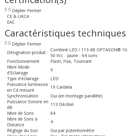
Déplier
Fermer
CE & UKCA
EAC
Caractéristiques techniques
Déplier
Fermer
Combiné LED / 113 dB OPTASON® 10-
Désignation produit :
50 Vcc - Jaune - 64 sons
Fonctionnement
Flash, Fixe, Tournant
Nbre Mode
9
d'Eclairage
Type d'éclairage
LED
Puissance lumineuse
19 Candela
en Cd mesuré
Synchronisation
Oui (en montage parallèle)
Puissance Sonore en
113 Décibel
dB
Nbre de Sons
64
Nbre de Sons à
4
Distance
Réglage du Son
Oui par potentiomètre