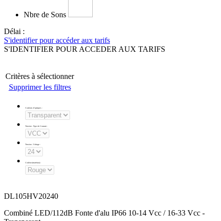
Nbre de Sons
Délai :
S'identifier pour accéder aux tarifs
S'IDENTIFIER POUR ACCEDER AUX TARIFS
Critères à sélectionner
Supprimer les filtres
Couleurs d'optiques
:
Tension - Type de Courant
:
Tension - Voltage
:
Couleur (matériau)
:
DL105HV20240
Combiné LED/112dB Fonte d'alu IP66 10-14 Vcc / 16-33 Vcc -