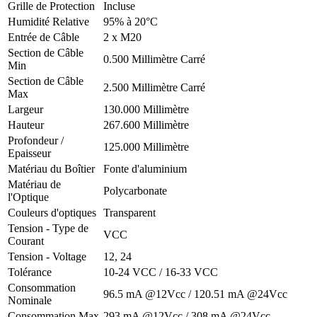
Grille de Protection
Incluse
Humidité Relative
95% à 20°C
Entrée de Câble
2 x M20
Section de Câble
0.500 Millimètre Carré
Min
Section de Câble
2.500 Millimètre Carré
Max
Largeur
130.000 Millimètre
Hauteur
267.600 Millimètre
Profondeur /
125.000 Millimètre
Epaisseur
Matériau du Boîtier
Fonte d'aluminium
Matériau de
Polycarbonate
l'Optique
Couleurs d'optiques
Transparent
Tension - Type de
VCC
Courant
Tension - Voltage
12, 24
Tolérance
10-24 VCC / 16-33 VCC
Consommation
96.5 mA @12Vcc / 120.51 mA @24Vcc
Nominale
Consommation Max
293 mA @12Vcc / 308 mA @24Vcc