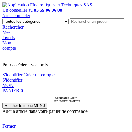
Un conseiller au
05 59 06 06 00
Nous contacter
Rechercher
Mes
favoris
Mon
compte
PAS EN LIGNE, CONTACTEZ NOUS
Pour accéder à vos tarifs
S'identifier
Créer un compte
S'identifier
MON
PANIER
0
Commande Web =
Frais facturation offerts
Afficher le menu
MENU
Aucun article dans votre panier de commande
Fermer