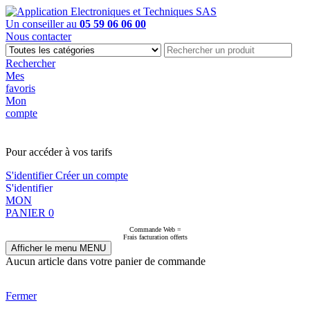
Un conseiller au
05 59 06 06 00
Nous contacter
Rechercher
Mes
favoris
Mon
compte
PAS EN LIGNE, CONTACTEZ NOUS
Pour accéder à vos tarifs
S'identifier
Créer un compte
S'identifier
MON
PANIER
0
Commande Web =
Frais facturation offerts
Afficher le menu
MENU
Aucun article dans votre panier de commande
Fermer