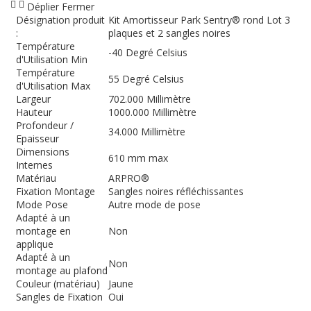
Déplier
Fermer
Désignation produit
Kit Amortisseur Park Sentry® rond Lot 3
:
plaques et 2 sangles noires
Température
-40 Degré Celsius
d'Utilisation Min
Température
55 Degré Celsius
d'Utilisation Max
Largeur
702.000 Millimètre
Hauteur
1000.000 Millimètre
Profondeur /
34.000 Millimètre
Epaisseur
Dimensions
610 mm max
Internes
Matériau
ARPRO®
Fixation Montage
Sangles noires réfléchissantes
Mode Pose
Autre mode de pose
Adapté à un
montage en
Non
applique
Adapté à un
Non
montage au plafond
Couleur (matériau)
Jaune
Sangles de Fixation
Oui