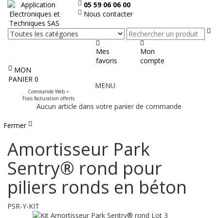
05 59 06 06 00
Nous contacter
Re
Mes
Mon
favoris
compte
MON
Afficher
PANIER
0
MENU
le
Commande Web =
menu
Frais facturation offerts
Aucun article dans votre panier de commande
Fermer
Amortisseur Park
Sentry® rond pour
piliers ronds en béton
PSR-Y-KIT