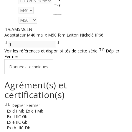
Filetage Mâle
:
Filetage Femelle
:
476AM5M6LN
Adaptateur M40 mal x M50 fem Laiton Nickelé IP66
Voir les références et disponibilités de cette série
Déplier
Fermer
Données techniques
Agrément(s) et
certification(s)
Déplier
Fermer
Ex d I Mb Ex e I Mb
Ex d IIC Gb
Ex e IIC Gb
Ex tb IIIC Db