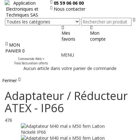
05 59 06 06 00
Nous contacter
Re
Mes
Mon
favoris
compte
MON
Afficher
PANIER
0
MENU
le
Commande Web =
menu
Frais facturation offerts
Aucun article dans votre panier de commande
Fermer
Adaptateur / Réducteur
ATEX - IP66
476