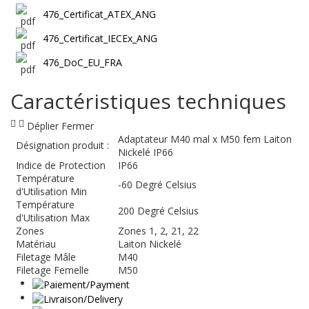
476_Certificat_ATEX_ANG
476_Certificat_IECEx_ANG
476_DoC_EU_FRA
Caractéristiques techniques
Déplier
Fermer
Adaptateur M40 mal x M50 fem Laiton
Désignation produit :
Nickelé IP66
Indice de Protection
IP66
Température
-60 Degré Celsius
d'Utilisation Min
Température
200 Degré Celsius
d'Utilisation Max
Zones
Zones 1, 2, 21, 22
Matériau
Laiton Nickelé
Filetage Mâle
M40
Filetage Femelle
M50