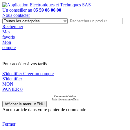
Un conseiller au
05 59 06 06 00
Nous contacter
Rechercher
Mes
favoris
Mon
compte
PAS EN LIGNE, CONTACTEZ NOUS
Pour accéder à vos tarifs
S'identifier
Créer un compte
S'identifier
MON
PANIER
0
Commande Web =
Frais facturation offerts
Afficher le menu
MENU
Aucun article dans votre panier de commande
Fermer