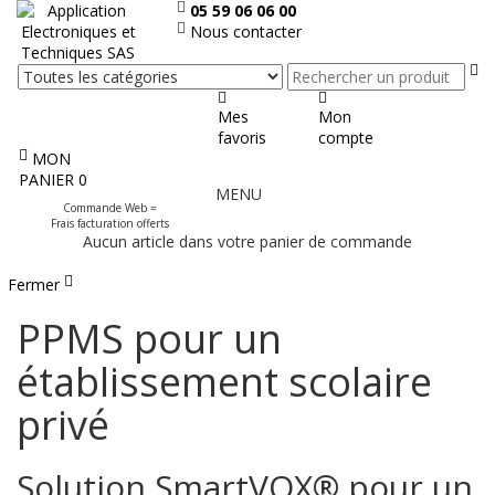
05 59 06 06 00
Nous contacter
Re
Mes
Mon
favoris
compte
MON
Afficher
PANIER
0
MENU
le
Commande Web =
menu
Frais facturation offerts
Aucun article dans votre panier de commande
Fermer
PPMS pour un
établissement scolaire
privé
Solution SmartVOX® pour un