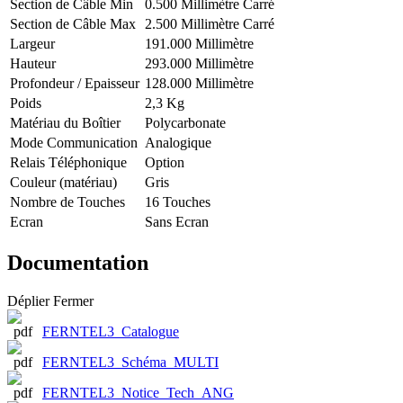
Section de Câble Min
0.500 Millimètre Carré
Section de Câble Max
2.500 Millimètre Carré
Largeur
191.000 Millimètre
Hauteur
293.000 Millimètre
Profondeur / Epaisseur
128.000 Millimètre
Poids
2,3 Kg
Matériau du Boîtier
Polycarbonate
Mode Communication
Analogique
Relais Téléphonique
Option
Couleur (matériau)
Gris
Nombre de Touches
16 Touches
Ecran
Sans Ecran
Documentation
Déplier
Fermer
FERNTEL3_Catalogue
FERNTEL3_Schéma_MULTI
FERNTEL3_Notice_Tech_ANG