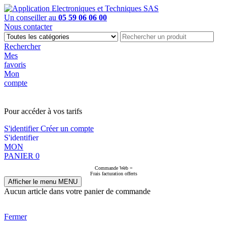
Un conseiller au
05 59 06 06 00
Nous contacter
Rechercher
Mes
favoris
Mon
compte
PAS EN LIGNE, CONTACTEZ NOUS
Pour accéder à vos tarifs
S'identifier
Créer un compte
S'identifier
MON
PANIER
0
Commande Web =
Frais facturation offerts
Afficher le menu
MENU
Aucun article dans votre panier de commande
Fermer