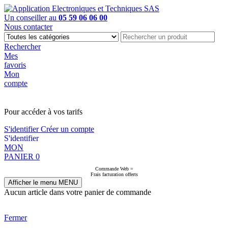
Un conseiller au
05 59 06 06 00
Nous contacter
Rechercher
Mes
favoris
Mon
compte
PAS EN LIGNE, CONTACTEZ NOUS
Pour accéder à vos tarifs
S'identifier
Créer un compte
S'identifier
MON
PANIER
0
Commande Web =
Frais facturation offerts
Afficher le menu
MENU
Aucun article dans votre panier de commande
Fermer