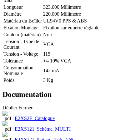
Max
Longueur
323.000 Millimètre
Diamètre
220.000 Millimètre
Matériau du Boîtier
UL94V0 PPS & ABS
Fixation Montage
Fixation sur équerre réglable
Couleur (matériau)
Noir
Tension - Type de
VCA
Courant
Tension - Voltage
115
Tolérance
+/- 10% VCA
Consommation
142 mA
Nominale
Poids
3 Kg
Documentation
Déplier
Fermer
E2XS2F_Catalogue
E2XS121_Schéma_MULTI
E2XS121_Notice_Tech_ANG