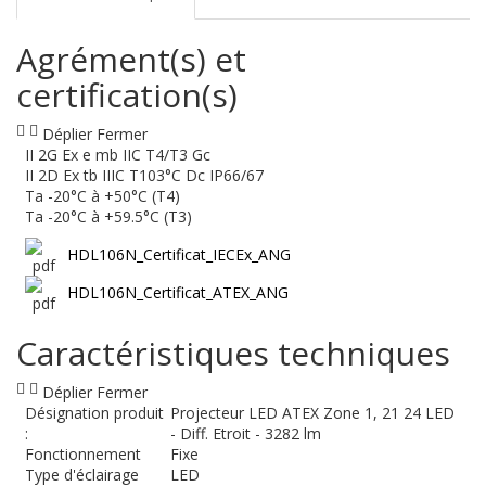
Agrément(s) et
certification(s)
Déplier
Fermer
II 2G Ex e mb IIC T4/T3 Gc
II 2D Ex tb IIIC T103°C Dc IP66/67
Ta -20°C à +50°C (T4)
Ta -20°C à +59.5°C (T3)
HDL106N_Certificat_IECEx_ANG
HDL106N_Certificat_ATEX_ANG
Caractéristiques techniques
Déplier
Fermer
Désignation produit
Projecteur LED ATEX Zone 1, 21 24 LED
:
- Diff. Etroit - 3282 lm
Fonctionnement
Fixe
Type d'éclairage
LED