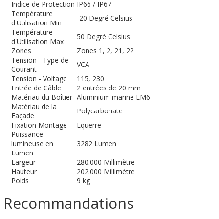
Indice de Protection
IP66 / IP67
Température
-20 Degré Celsius
d'Utilisation Min
Température
50 Degré Celsius
d'Utilisation Max
Zones
Zones 1, 2, 21, 22
Tension - Type de
VCA
Courant
Tension - Voltage
115, 230
Entrée de Câble
2 entrées de 20 mm
Matériau du Boîtier
Aluminium marine LM6
Matériau de la
Polycarbonate
Façade
Fixation Montage
Equerre
Puissance
lumineuse en
3282 Lumen
Lumen
Largeur
280.000 Millimètre
Hauteur
202.000 Millimètre
Poids
9 kg
Recommandations