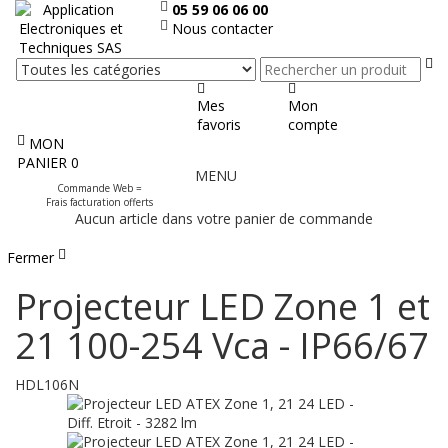
05 59 06 06 00
Nous contacter
Re
Mes
Mon
favoris
compte
MON
Afficher
PANIER
0
MENU
le
Commande Web =
menu
Frais facturation offerts
Aucun article dans votre panier de commande
Fermer
Projecteur LED Zone 1 et
21 100-254 Vca - IP66/67
HDL106N