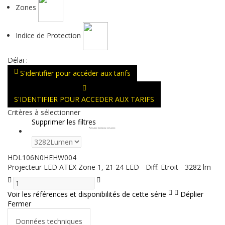
Zones
Indice de Protection
Délai :
S'identifier pour accéder aux tarifs
S'IDENTIFIER POUR ACCEDER AUX TARIFS
Critères à sélectionner
Supprimer les filtres
Puissance lumineuse en Lumen
:
HDL106N0HEHW004
Projecteur LED ATEX Zone 1, 21 24 LED - Diff. Etroit - 3282 lm
Voir les références et disponibilités de cette série
Déplier
Fermer
Données techniques