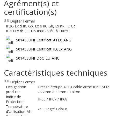
Agrément(s) et
certification(s)
Déplier
Fermer
II 2G Ex d IIC Gb, Ex e IIC Gb, Ex nR IIC Gc
II 2D Ex tb IIIC Db IP66 -60°C à +80°C
501453UNI_Certificat_ATEX_ANG
501453UNI_Certificat_IECEx_ANG
501453UNI_DoC_EU_ANG
Caractéristiques techniques
Déplier
Fermer
Désignation
Presse étoupe ATEX câble armé IP68 M32
produit :
- 22mm à 33mm - Laiton
Indice de
IP66 / IP67 / IP68
Protection
Température
-60 Degré Celsius
d'Utilisation Min