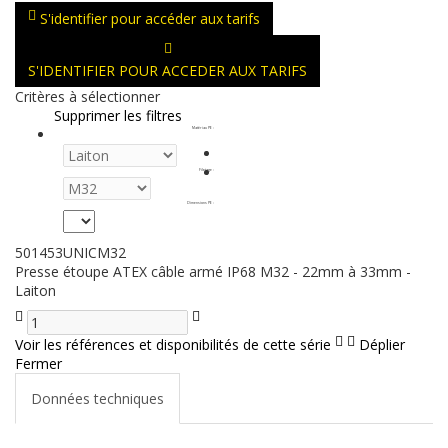
S'identifier pour accéder aux tarifs
S'IDENTIFIER POUR ACCEDER AUX TARIFS
Critères à sélectionner
Supprimer les filtres
Matériau PE
:
Filetage
:
Dimensions PE
:
501453UNICM32
Presse étoupe ATEX câble armé IP68 M32 - 22mm à 33mm -
Laiton
Voir les références et disponibilités de cette série
Déplier
Fermer
Données techniques