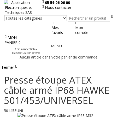
05 59 06 06 00
Nous contacter
Re
Mes
Mon
favoris
compte
MON
Afficher
PANIER
0
MENU
le
Commande Web =
menu
Frais facturation offerts
Aucun article dans votre panier de commande
Fermer
Presse étoupe ATEX
câble armé IP68 HAWKE
501/453/UNIVERSEL
501453UNI