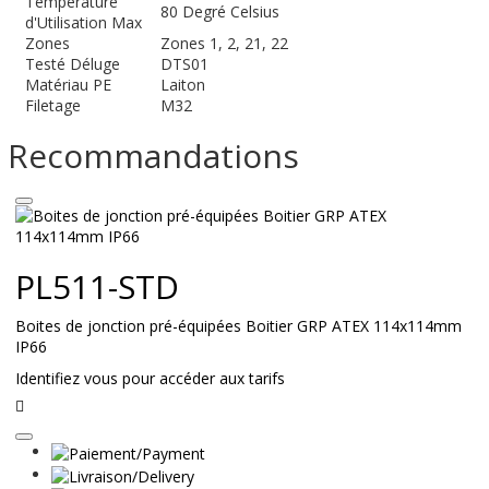
Température
80 Degré Celsius
d'Utilisation Max
Zones
Zones 1, 2, 21, 22
Testé Déluge
DTS01
Matériau PE
Laiton
Filetage
M32
Recommandations
PL511-STD
Boites de jonction pré-équipées Boitier GRP ATEX 114x114mm
IP66
Identifiez vous pour accéder aux tarifs
Lire
la
suite