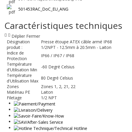
501453RAC_DoC_EU_ANG
Caractéristiques techniques
Déplier
Fermer
Désignation
Presse étoupe ATEX câble armé IP68
produit :
1/2NPT - 12.5mm à 20.5mm - Laiton
Indice de
IP66 / IP67 / IP68
Protection
Température
-60 Degré Celsius
d'Utilisation Min
Température
80 Degré Celsius
d'Utilisation Max
Zones
Zones 1, 2, 21, 22
Matériau PE
Laiton
Filetage
1/2 NPT