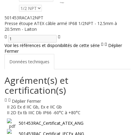
Filetage
:
501453RACA12NPT
Presse étoupe ATEX câble armé IP68 1/2NPT - 12.5mm à
20.5mm - Laiton
Voir les références et disponibilités de cette série
Déplier
Fermer
Données techniques
Agrément(s) et
certification(s)
Déplier
Fermer
II 2G Ex d IIC Gb, Ex e IIC Gb
II 2D Ex tb IIIC Db IP66 -60°C à +80°C
501453RAC_Certificat_ATEX_ANG
501453RAC_Certificat_IECEx_ANG