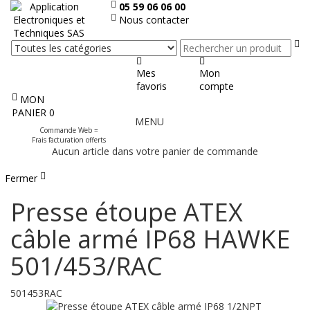
05 59 06 06 00
Nous contacter
Re
Mes
Mon
favoris
compte
MON
Afficher
PANIER
0
MENU
le
Commande Web =
menu
Frais facturation offerts
Aucun article dans votre panier de commande
Fermer
Presse étoupe ATEX
câble armé IP68 HAWKE
501/453/RAC
501453RAC