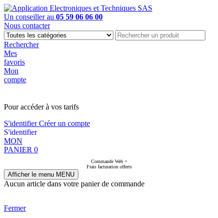
Un conseiller au
05 59 06 06 00
Nous contacter
Rechercher
Mes
favoris
Mon
compte
PAS EN LIGNE, CONTACTEZ NOUS
Pour accéder à vos tarifs
S'identifier
Créer un compte
S'identifier
MON
PANIER
0
Commande Web =
Frais facturation offerts
Afficher le menu
MENU
Aucun article dans votre panier de commande
Fermer