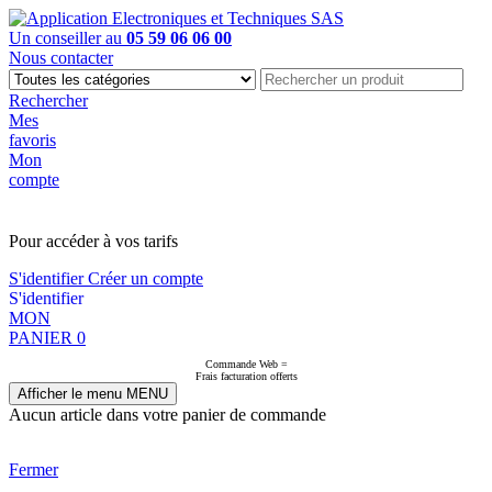
Un conseiller au
05 59 06 06 00
Nous contacter
Rechercher
Mes
favoris
Mon
compte
PAS EN LIGNE, CONTACTEZ NOUS
Pour accéder à vos tarifs
S'identifier
Créer un compte
S'identifier
MON
PANIER
0
Commande Web =
Frais facturation offerts
Afficher le menu
MENU
Aucun article dans votre panier de commande
Fermer