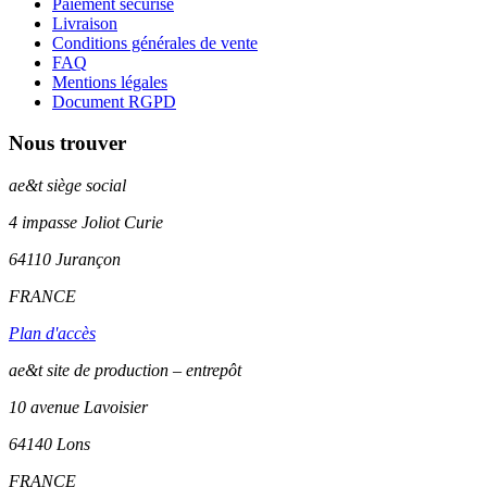
Paiement sécurisé
Livraison
Conditions générales de vente
FAQ
Mentions légales
Document RGPD
Nous trouver
ae&t
siège social
4 impasse Joliot Curie
64110
Jurançon
FRANCE
Plan d'accès
ae&t site de production – entrepôt
10 avenue Lavoisier
64140 Lons
FRANCE