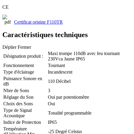
CE
Certificat origine F110TR
Caractéristiques techniques
Déplier
Fermer
Maxi trompe 110dB avec feu tournant
Désignation produit :
230Vca Jaune IP65
Fonctionnement
Tournant
Type d'éclairage
Incandescent
Puissance Sonore en
110 Décibel
dB
Nbre de Sons
3
Réglage du Son
Oui par potentiomètre
Choix des Sons
Oui
Type de Signal
Tonalité programmable
Acoustique
Indice de Protection
IP65
Température
-25 Degré Celsius