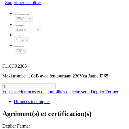
Supprimer les filtres
Puissance Lumineuse en Watts
:
Couleurs d'optiques
:
Tension - Type de Courant
:
Tension - Voltage
:
F110TR2305
Maxi trompe 110dB avec feu tournant 230Vca Jaune IP65
Voir les références et disponibilités de cette série
Déplier
Fermer
Données techniques
Agrément(s) et certification(s)
Déplier
Fermer