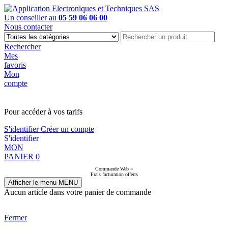
Un conseiller au
05 59 06 06 00
Nous contacter
Rechercher
Mes
favoris
Mon
compte
PAS EN LIGNE, CONTACTEZ NOUS
Pour accéder à vos tarifs
S'identifier
Créer un compte
S'identifier
MON
PANIER
0
Commande Web =
Frais facturation offerts
Afficher le menu
MENU
Aucun article dans votre panier de commande
Fermer