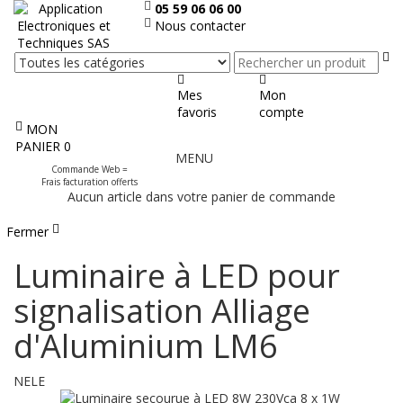
05 59 06 06 00
Nous contacter
Re
Mes
Mon
favoris
compte
MON
Afficher
PANIER
0
MENU
le
Commande Web =
menu
Frais facturation offerts
Aucun article dans votre panier de commande
Fermer
Luminaire à LED pour
signalisation Alliage
d'Aluminium LM6
NELE