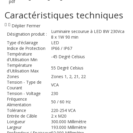
Caractéristiques techniques
Déplier
Fermer
Luminaire secourue à LED 8W 230Vca
Désignation produit :
8 x 1W 90 min
Type d'éclairage
LED
Indice de Protection
IP66 / IP67
Température
-45 Degré Celsius
d'Utilisation Min
Température
55 Degré Celsius
d'Utilisation Max
Zones
Zones 1, 2, 21, 22
Tension - Type de
VCA
Courant
Tension - Voltage
230
Fréquence
50 / 60 Hz
Alimentation
Tolérance
220-254 VCA
Entrée de Câble
2 x M20
Longueur
300.000 Millimètre
Largeur
193.000 Millimètre
Profondeur / Epaisseur
92.000 Millimètre