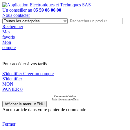
Un conseiller au
05 59 06 06 00
Nous contacter
Rechercher
Mes
favoris
Mon
compte
PAS EN LIGNE, CONTACTEZ NOUS
Pour accéder à vos tarifs
S'identifier
Créer un compte
S'identifier
MON
PANIER
0
Commande Web =
Frais facturation offerts
Afficher le menu
MENU
Aucun article dans votre panier de commande
Fermer