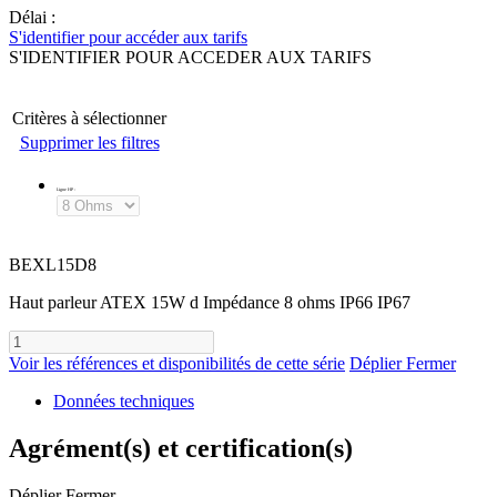
Délai :
S'identifier pour accéder aux tarifs
S'IDENTIFIER POUR ACCEDER AUX TARIFS
Critères à sélectionner
Supprimer les filtres
Ligne HP
:
BEXL15D8
Haut parleur ATEX 15W d Impédance 8 ohms IP66 IP67
Voir les références et disponibilités de cette série
Déplier
Fermer
Données techniques
Agrément(s) et certification(s)
Déplier
Fermer