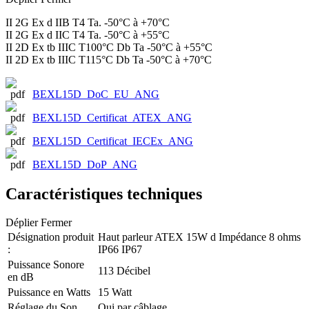
II 2G Ex d IIB T4 Ta. -50°C à +70°C
II 2G Ex d IIC T4 Ta. -50°C à +55°C
II 2D Ex tb IIIC T100°C Db Ta -50°C à +55°C
II 2D Ex tb IIIC T115°C Db Ta -50°C à +70°C
BEXL15D_DoC_EU_ANG
BEXL15D_Certificat_ATEX_ANG
BEXL15D_Certificat_IECEx_ANG
BEXL15D_DoP_ANG
Caractéristiques techniques
Déplier
Fermer
Désignation produit
Haut parleur ATEX 15W d Impédance 8 ohms
:
IP66 IP67
Puissance Sonore
113 Décibel
en dB
Puissance en Watts
15 Watt
Réglage du Son
Oui par câblage