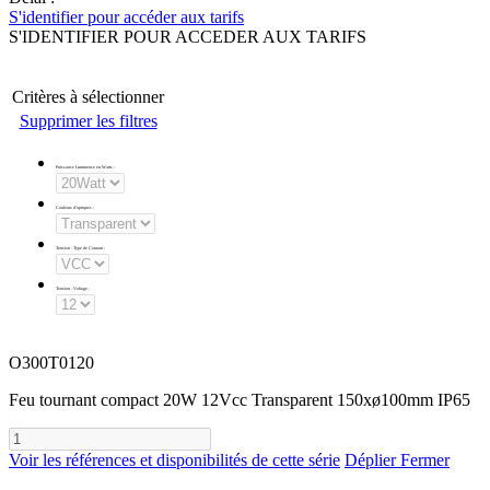
S'identifier pour accéder aux tarifs
S'IDENTIFIER POUR ACCEDER AUX TARIFS
Critères à sélectionner
Supprimer les filtres
Puissance Lumineuse en Watts
:
Couleurs d'optiques
:
Tension - Type de Courant
:
Tension - Voltage
:
O300T0120
Feu tournant compact 20W 12Vcc Transparent 150xø100mm IP65
Voir les références et disponibilités de cette série
Déplier
Fermer