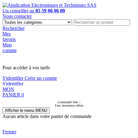
Un conseiller au
05 59 06 06 00
Nous contacter
Rechercher
Mes
favoris
Mon
compte
PAS EN LIGNE, CONTACTEZ NOUS
Pour accéder à vos tarifs
S'identifier
Créer un compte
S'identifier
MON
PANIER
0
Commande Web =
Frais facturation offerts
Afficher le menu
MENU
Aucun article dans votre panier de commande
Fermer