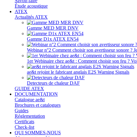
Savoir-faire
Étude acoustique
ATEX
Actualités ATEX
Gamme MED MER DNV
Gamme D1x ATEX EN54
Webinar n°2 Comment choisir son avertisseur sonore ? J
1er Webinaire chez ae&t : Comment choisir son feu ? Voir
ae&t rejoint le fabricant anglais E2S Warning Signals
Detecteurs de chaleur DAF
GUIDE ATEX
DOCUMENTATION
Catalogue ae&t
Brochures et catalogues
Guides
Réglementation
Certificats
Check-list
QUI SOMMES-NOUS