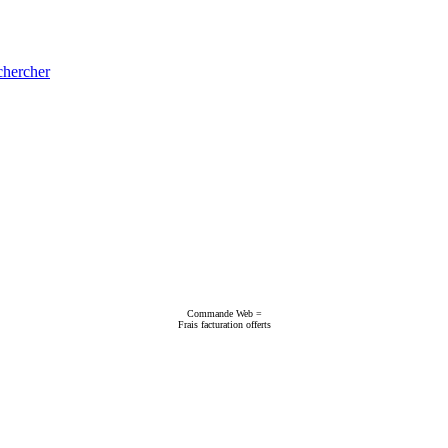
hercher
Commande Web =
Frais facturation offerts