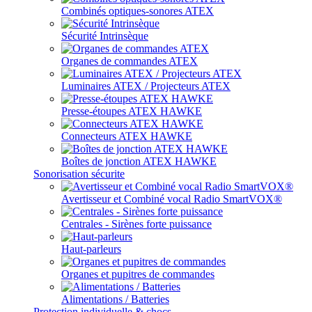
Combinés optiques-sonores ATEX
Sécurité Intrinsèque
Organes de commandes ATEX
Luminaires ATEX / Projecteurs ATEX
Presse-étoupes ATEX HAWKE
Connecteurs ATEX HAWKE
Boîtes de jonction ATEX HAWKE
Sonorisation sécurite
Avertisseur et Combiné vocal Radio SmartVOX®
Centrales - Sirènes forte puissance
Haut-parleurs
Organes et pupitres de commandes
Alimentations / Batteries
Protection individuelle & chocs