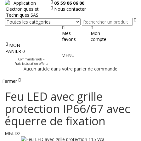
05 59 06 06 00
Nous contacter
Re
Mes
Mon
favoris
compte
MON
Afficher
PANIER
0
MENU
le
Commande Web =
menu
Frais facturation offerts
Aucun article dans votre panier de commande
Fermer
Feu LED avec grille
protection IP66/67 avec
équerre de fixation
MBLD2