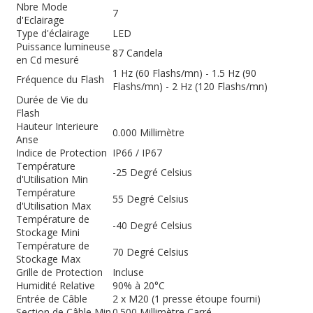
Nbre Mode
7
d'Eclairage
Type d'éclairage
LED
Puissance lumineuse
87 Candela
en Cd mesuré
1 Hz (60 Flashs/mn) - 1.5 Hz (90
Fréquence du Flash
Flashs/mn) - 2 Hz (120 Flashs/mn)
Durée de Vie du
Flash
Hauteur Interieure
0.000 Millimètre
Anse
Indice de Protection
IP66 / IP67
Température
-25 Degré Celsius
d'Utilisation Min
Température
55 Degré Celsius
d'Utilisation Max
Température de
-40 Degré Celsius
Stockage Mini
Température de
70 Degré Celsius
Stockage Max
Grille de Protection
Incluse
Humidité Relative
90% à 20°C
Entrée de Câble
2 x M20 (1 presse étoupe fourni)
Section de Câble Min
0.500 Millimètre Carré