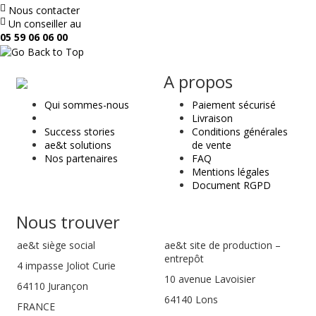
Nous contacter
Un conseiller au
05 59 06 06 00
ae
A propos
&
Qui sommes-nous
Paiement sécurisé
t
Livraison
Success stories
Conditions générales
ae&t solutions
de vente
Nos partenaires
FAQ
Mentions légales
Document RGPD
Nous trouver
ae&t
siège social
ae&t site de production –
entrepôt
4 impasse Joliot Curie
10 avenue Lavoisier
64110
Jurançon
64140 Lons
FRANCE