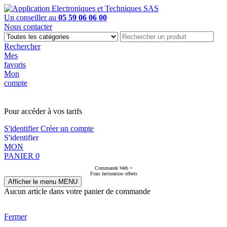
Un conseiller au
05 59 06 06 00
Nous contacter
Rechercher
Mes
favoris
Mon
compte
PAS EN LIGNE, CONTACTEZ NOUS
Pour accéder à vos tarifs
S'identifier
Créer un compte
S'identifier
MON
PANIER
0
Commande Web =
Frais facturation offerts
Afficher le menu
MENU
Aucun article dans votre panier de commande
Fermer