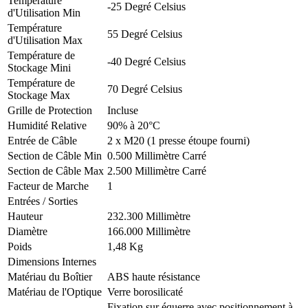
Température
-25 Degré Celsius
d'Utilisation Min
Température
55 Degré Celsius
d'Utilisation Max
Température de
-40 Degré Celsius
Stockage Mini
Température de
70 Degré Celsius
Stockage Max
Grille de Protection
Incluse
Humidité Relative
90% à 20°C
Entrée de Câble
2 x M20 (1 presse étoupe fourni)
Section de Câble Min
0.500 Millimètre Carré
Section de Câble Max
2.500 Millimètre Carré
Facteur de Marche
1
Entrées / Sorties
Hauteur
232.300 Millimètre
Diamètre
166.000 Millimètre
Poids
1,48 Kg
Dimensions Internes
Matériau du Boîtier
ABS haute résistance
Matériau de l'Optique
Verre borosilicaté
Fixation sur équerre avec positionnement à