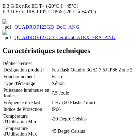
II 3 G Ex nRc IIC T4 (-20°C à +45°C)
II 3 D Ex tc IIIB T105°C IP66 (-20°C à +45°C)
QUADROF123GD_DoC_ANG
QUADROF123GD_Certificat_ATEX_FRA_ANG
Caractéristiques techniques
Déplier
Fermer
Désignation produit :
Feu flash Quadro 3G/D 7,5J IP66 Zone 2
Fonctionnement
Flash
Type d'éclairage
Xénon
Puissance lumineuse en
7.5
Joule
Joules
Fréquence du Flash
1 Hz (60 Flashs / min)
Indice de Protection
IP66
Température
-20
Degré Celsius
d'Utilisation Min
Température
45
Degré Celsius
d'Utilisation Max