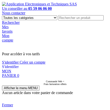
Un conseiller au
05 59 06 06 00
Nous contacter
Rechercher
Mes
favoris
Mon
compte
PAS EN LIGNE, CONTACTEZ NOUS
Pour accéder à vos tarifs
S'identifier
Créer un compte
S'identifier
MON
PANIER
0
Commande Web =
Frais facturation offerts
Afficher le menu
MENU
Aucun article dans votre panier de commande
Fermer