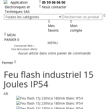
05 59 06 06 00
Nous contacter
Re
Mes
Mon
favoris
compte
MON
Afficher
PANIER
0
MENU
le
Commande Web =
menu
Frais facturation offerts
Aucun article dans votre panier de commande
Fermer
Feu flash industriel 15
Joules IP54
AB