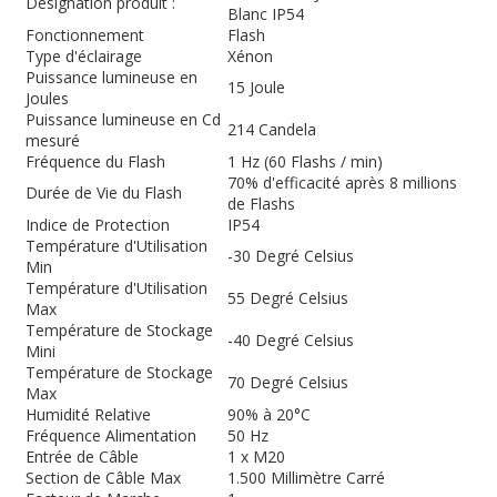
Désignation produit :
Blanc IP54
Fonctionnement
Flash
Type d'éclairage
Xénon
Puissance lumineuse en
15 Joule
Joules
Puissance lumineuse en Cd
214 Candela
mesuré
Fréquence du Flash
1 Hz (60 Flashs / min)
70% d'efficacité après 8 millions
Durée de Vie du Flash
de Flashs
Indice de Protection
IP54
Température d'Utilisation
-30 Degré Celsius
Min
Température d'Utilisation
55 Degré Celsius
Max
Température de Stockage
-40 Degré Celsius
Mini
Température de Stockage
70 Degré Celsius
Max
Humidité Relative
90% à 20°C
Fréquence Alimentation
50 Hz
Entrée de Câble
1 x M20
Section de Câble Max
1.500 Millimètre Carré