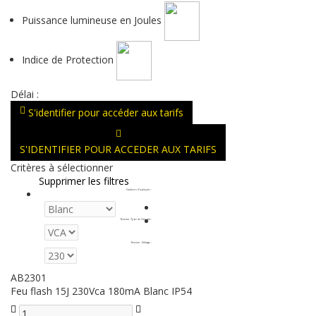
Puissance lumineuse en Joules
Indice de Protection
Délai :
S'identifier pour accéder aux tarifs
S'IDENTIFIER POUR ACCEDER AUX TARIFS
Critères à sélectionner
Supprimer les filtres
Couleurs d'optiques
:
Tension - Type de Courant
:
Tension - Voltage
:
AB2301
Feu flash 15J 230Vca 180mA Blanc IP54