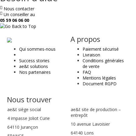
Nous contacter
Un conseiller au
05 59 06 06 00
ae
A propos
&
Qui sommes-nous
Paiement sécurisé
t
Livraison
Success stories
Conditions générales
ae&t solutions
de vente
Nos partenaires
FAQ
Mentions légales
Document RGPD
Nous trouver
ae&t
siège social
ae&t site de production –
entrepôt
4 impasse Joliot Curie
10 avenue Lavoisier
64110
Jurançon
64140 Lons
FRANCE