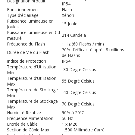
Désignation produit :
IP54
Fonctionnement
Flash
Type d'éclairage
Xénon
Puissance lumineuse en
15 Joule
Joules
Puissance lumineuse en Cd
214 Candela
mesuré
Fréquence du Flash
1 Hz (60 Flashs / min)
70% d'efficacité après 8 millions
Durée de Vie du Flash
de Flashs
Indice de Protection
IP54
Température d'Utilisation
-30 Degré Celsius
Min
Température d'Utilisation
55 Degré Celsius
Max
Température de Stockage
-40 Degré Celsius
Mini
Température de Stockage
70 Degré Celsius
Max
Humidité Relative
90% à 20°C
Fréquence Alimentation
50 Hz
Entrée de Câble
1 x M20
Section de Câble Max
1.500 Millimètre Carré