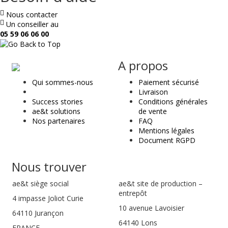
Nous contacter
Un conseiller au
05 59 06 06 00
ae
A propos
&
Qui sommes-nous
Paiement sécurisé
t
Livraison
Success stories
Conditions générales
ae&t solutions
de vente
Nos partenaires
FAQ
Mentions légales
Document RGPD
Nous trouver
ae&t
siège social
ae&t site de production –
entrepôt
4 impasse Joliot Curie
10 avenue Lavoisier
64110
Jurançon
64140 Lons
FRANCE