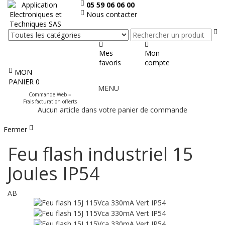
05 59 06 06 00
Nous contacter
Re
Mes
Mon
favoris
compte
MON
Afficher
PANIER
0
MENU
le
Commande Web =
menu
Frais facturation offerts
Aucun article dans votre panier de commande
Fermer
Feu flash industriel 15
Joules IP54
AB