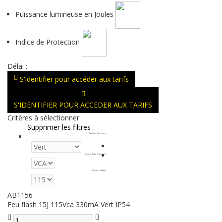
Puissance lumineuse en Joules
Indice de Protection
Délai :
S'identifier pour accéder aux tarifs
S'IDENTIFIER POUR ACCEDER AUX TARIFS
Critères à sélectionner
Supprimer les filtres
Couleurs d'optiques
:
Tension - Type de Courant
:
Tension - Voltage
:
AB1156
Feu flash 15J 115Vca 330mA Vert IP54