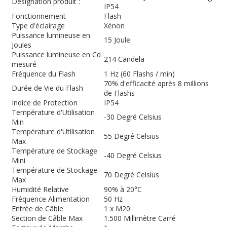
Désignation produit :
IP54
Fonctionnement
Flash
Type d'éclairage
Xénon
Puissance lumineuse en
15 Joule
Joules
Puissance lumineuse en Cd
214 Candela
mesuré
Fréquence du Flash
1 Hz (60 Flashs / min)
70% d'efficacité après 8 millions
Durée de Vie du Flash
de Flashs
Indice de Protection
IP54
Température d'Utilisation
-30 Degré Celsius
Min
Température d'Utilisation
55 Degré Celsius
Max
Température de Stockage
-40 Degré Celsius
Mini
Température de Stockage
70 Degré Celsius
Max
Humidité Relative
90% à 20°C
Fréquence Alimentation
50 Hz
Entrée de Câble
1 x M20
Section de Câble Max
1.500 Millimètre Carré