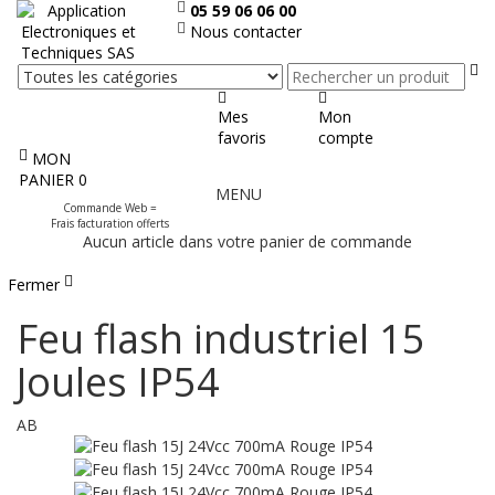
05 59 06 06 00
Nous contacter
Re
Mes
Mon
favoris
compte
MON
Afficher
PANIER
0
MENU
le
Commande Web =
menu
Frais facturation offerts
Aucun article dans votre panier de commande
Fermer
Feu flash industriel 15
Joules IP54
AB