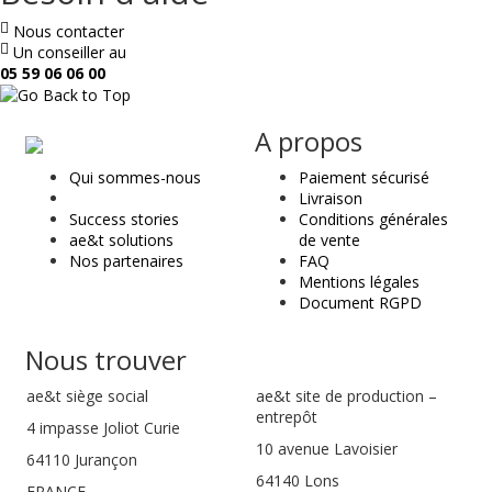
Nous contacter
Un conseiller au
05 59 06 06 00
ae
A propos
&
Qui sommes-nous
Paiement sécurisé
t
Livraison
Success stories
Conditions générales
ae&t solutions
de vente
Nos partenaires
FAQ
Mentions légales
Document RGPD
Nous trouver
ae&t
siège social
ae&t site de production –
entrepôt
4 impasse Joliot Curie
10 avenue Lavoisier
64110
Jurançon
64140 Lons
FRANCE