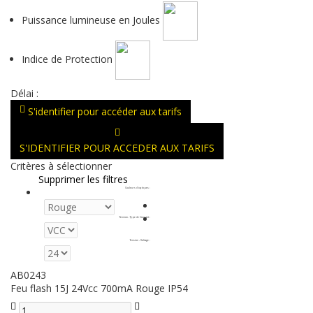
Puissance lumineuse en Joules
Indice de Protection
Délai :
S'identifier pour accéder aux tarifs
S'IDENTIFIER POUR ACCEDER AUX TARIFS
Critères à sélectionner
Supprimer les filtres
Couleurs d'optiques
:
Tension - Type de Courant
:
Tension - Voltage
:
AB0243
Feu flash 15J 24Vcc 700mA Rouge IP54