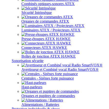
Combinés optiques-sonores ATEX
Sécurité Intrinsèque
Organes de commandes ATEX
Luminaires ATEX / Projecteurs ATEX
Presse-étoupes ATEX HAWKE
Connecteurs ATEX HAWKE
Boîtes de jonction ATEX HAWKE
Sonorisation sécurite
Avertisseur et Combiné vocal Radio SmartVOX®
Centrales - Sirènes forte puissance
Haut-parleurs
Organes et pupitres de commandes
Alimentations / Batteries
Protection individuelle & chocs