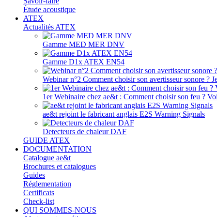
Savoir-faire
Étude acoustique
ATEX
Actualités ATEX
Gamme MED MER DNV
Gamme D1x ATEX EN54
Webinar n°2 Comment choisir son avertisseur sonore ? J
1er Webinaire chez ae&t : Comment choisir son feu ? Voir
ae&t rejoint le fabricant anglais E2S Warning Signals
Detecteurs de chaleur DAF
GUIDE ATEX
DOCUMENTATION
Catalogue ae&t
Brochures et catalogues
Guides
Réglementation
Certificats
Check-list
QUI SOMMES-NOUS