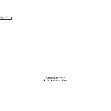
hercher
Commande Web =
Frais facturation offerts