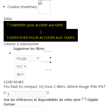
Couleur (matériau)
Délai :
S'identifier pour accéder aux tarifs
S'IDENTIFIER POUR ACCEDER AUX TARIFS
Critères à sélectionner
Supprimer les filtres
Couleurs d'optiques
:
Tension - Type de Courant
:
Tension - Voltage
:
E2XB100483
Feu flash Ex compact 10J Zone 2 48Vcc 260mA Rouge IP66 IP67
Voir les références et disponibilités de cette série
Déplier
Fermer