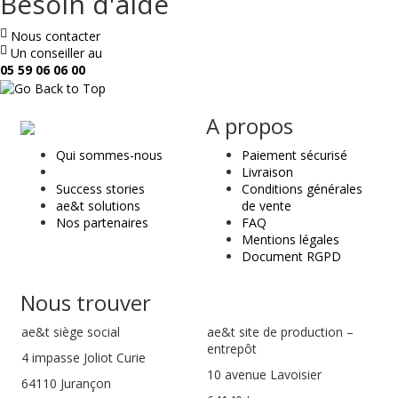
Besoin d'aide
Nous contacter
Un conseiller au
05 59 06 06 00
ae
A propos
&
Qui sommes-nous
Paiement sécurisé
t
Livraison
Success stories
Conditions générales
ae&t solutions
de vente
Nos partenaires
FAQ
Mentions légales
Document RGPD
Nous trouver
ae&t
siège social
ae&t site de production –
entrepôt
4 impasse Joliot Curie
10 avenue Lavoisier
64110
Jurançon