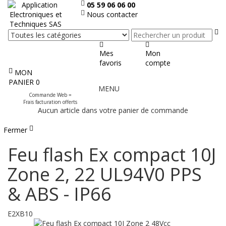
05 59 06 06 00
Nous contacter
Re
Mes
Mon
favoris
compte
MON
Afficher
PANIER
0
MENU
le
Commande Web =
menu
Frais facturation offerts
Aucun article dans votre panier de commande
Fermer
Feu flash Ex compact 10J
Zone 2, 22 UL94V0 PPS
& ABS - IP66
E2XB10