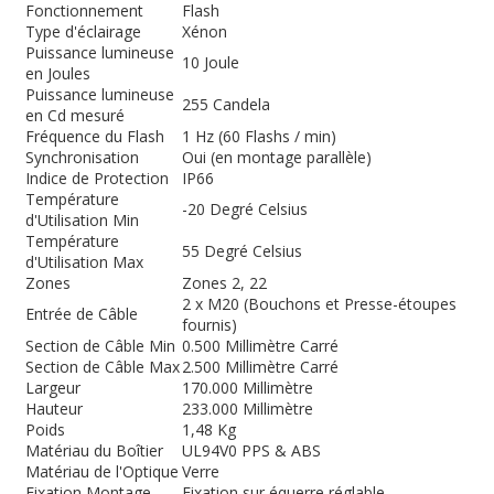
Fonctionnement
Flash
Type d'éclairage
Xénon
Puissance lumineuse
10 Joule
en Joules
Puissance lumineuse
255 Candela
en Cd mesuré
Fréquence du Flash
1 Hz (60 Flashs / min)
Synchronisation
Oui (en montage parallèle)
Indice de Protection
IP66
Température
-20 Degré Celsius
d'Utilisation Min
Température
55 Degré Celsius
d'Utilisation Max
Zones
Zones 2, 22
2 x M20 (Bouchons et Presse-étoupes
Entrée de Câble
fournis)
Section de Câble Min
0.500 Millimètre Carré
Section de Câble Max
2.500 Millimètre Carré
Largeur
170.000 Millimètre
Hauteur
233.000 Millimètre
Poids
1,48 Kg
Matériau du Boîtier
UL94V0 PPS & ABS
Matériau de l'Optique
Verre
Fixation Montage
Fixation sur équerre réglable