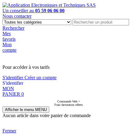
Un conseiller au
05 59 06 06 00
Nous contacter
Rechercher
Mes
favoris
Mon
compte
PAS EN LIGNE, CONTACTEZ NOUS
Pour accéder à vos tarifs
S'identifier
Créer un compte
S'identifier
MON
PANIER
0
Commande Web =
Frais facturation offerts
Afficher le menu
MENU
Aucun article dans votre panier de commande
Fermer