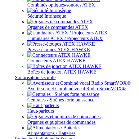
Combinés optiques-sonores ATEX
Sécurité Intrinsèque
Organes de commandes ATEX
Luminaires ATEX / Projecteurs ATEX
Presse-étoupes ATEX HAWKE
Connecteurs ATEX HAWKE
Boîtes de jonction ATEX HAWKE
Sonorisation sécurite
Avertisseur et Combiné vocal Radio SmartVOX®
Centrales - Sirènes forte puissance
Haut-parleurs
Organes et pupitres de commandes
Alimentations / Batteries
Protection individuelle & chocs