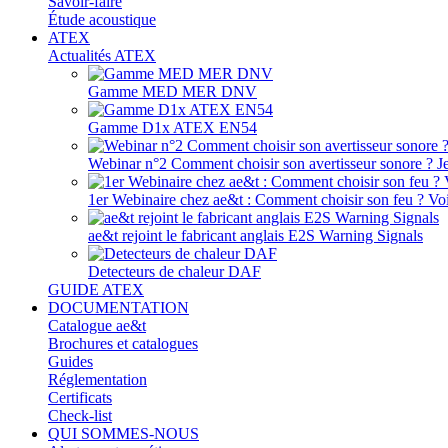
Savoir-faire
Étude acoustique
ATEX
Actualités ATEX
Gamme MED MER DNV
Gamme D1x ATEX EN54
Webinar n°2 Comment choisir son avertisseur sonore ? J
1er Webinaire chez ae&t : Comment choisir son feu ? Voir
ae&t rejoint le fabricant anglais E2S Warning Signals
Detecteurs de chaleur DAF
GUIDE ATEX
DOCUMENTATION
Catalogue ae&t
Brochures et catalogues
Guides
Réglementation
Certificats
Check-list
QUI SOMMES-NOUS