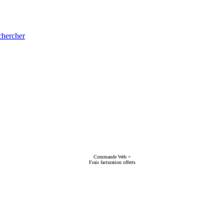
hercher
Commande Web =
Frais facturation offerts