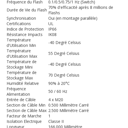
Fréquence du Flash
0.1/0.5/0.75/1 Hz (Switch)
70% d'efficacité après 8 millions de
Durée de Vie du Flash
Flashs
Synchronisation
Oui (en montage parallèle)
Certifications
UL
Indice de Protection
IP66
Résistance Impacts
IK08
Température
-40 Degré Celsius
d'Utilisation Min
Température
55 Degré Celsius
d'Utilisation Max
Température de
-40 Degré Celsius
Stockage Mini
Température de
70 Degré Celsius
Stockage Max
Humidité Relative
90% à 20°C
Fréquence
50 / 60 Hz
Alimentation
Entrée de Câble
4 x M20
Section de Câble Min
0.500 Millimètre Carré
Section de Câble Max
2.500 Millimètre Carré
Facteur de Marche
1
Isolation Electrique
Classe II
Longueur
166.000 Millimètre