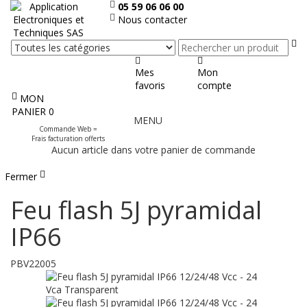
05 59 06 06 00
Nous contacter
Re
Mes
Mon
favoris
compte
MON
Afficher
PANIER
0
MENU
le
Commande Web =
menu
Frais facturation offerts
Aucun article dans votre panier de commande
Fermer
Feu flash 5J pyramidal
IP66
PBV22005