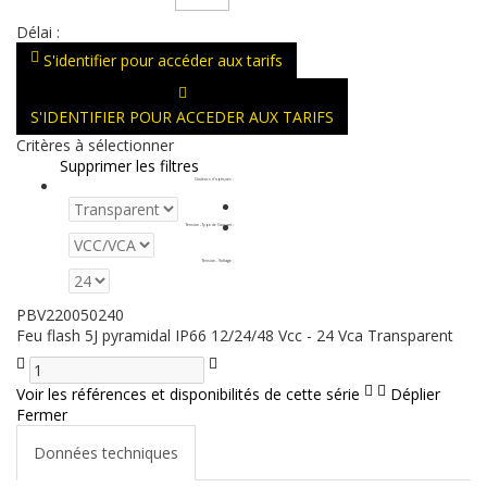
Délai :
S'identifier pour accéder aux tarifs
S'IDENTIFIER POUR ACCEDER AUX TARIFS
Critères à sélectionner
Supprimer les filtres
Couleurs d'optiques
:
Tension - Type de Courant
:
Tension - Voltage
:
PBV220050240
Feu flash 5J pyramidal IP66 12/24/48 Vcc - 24 Vca Transparent
Voir les références et disponibilités de cette série
Déplier
Fermer
Données techniques