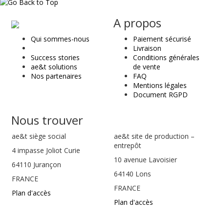
ae
A propos
&
Qui sommes-nous
Paiement sécurisé
t
Livraison
Success stories
Conditions générales
ae&t solutions
de vente
Nos partenaires
FAQ
Mentions légales
Document RGPD
Nous trouver
ae&t
siège social
ae&t site de production –
entrepôt
4 impasse Joliot Curie
10 avenue Lavoisier
64110
Jurançon
64140 Lons
FRANCE
FRANCE
Plan d'accès
Plan d'accès