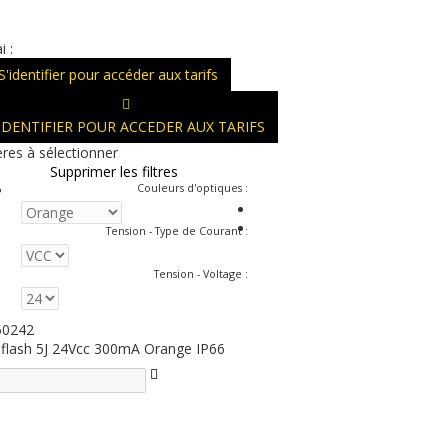
i :
S'identifier pour accéder aux tarifs
'IDENTIFIER POUR ACCEDER AUX TARIFS
ères à sélectionner
Supprimer les filtres
Couleurs d'optiques
:
Tension - Type de Courant
:
Tension - Voltage
:
50242
 flash 5J 24Vcc 300mA Orange IP66