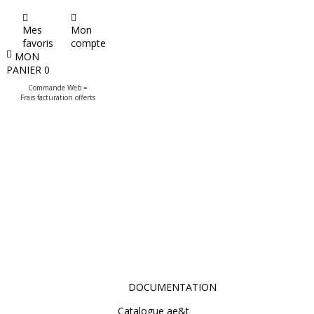
Mes
Mon
favoris
compte
MON
PANIER
0
Commande Web =
Frais facturation offerts
DOCUMENTATION
Catalogue ae&t