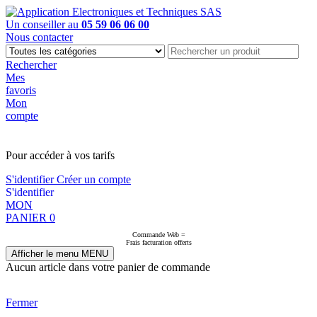
Un conseiller au
05 59 06 06 00
Nous contacter
Rechercher
Mes
favoris
Mon
compte
PAS EN LIGNE, CONTACTEZ NOUS
Pour accéder à vos tarifs
S'identifier
Créer un compte
S'identifier
MON
PANIER
0
Commande Web =
Frais facturation offerts
Afficher le menu
MENU
Aucun article dans votre panier de commande
Fermer