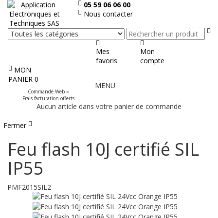
05 59 06 06 00
Nous contacter
Re
Mes
Mon
favoris
compte
MON
Afficher
PANIER
0
MENU
le
Commande Web =
menu
Frais facturation offerts
Aucun article dans votre panier de commande
Fermer
Feu flash 10J certifié SIL
IP55
PMF2015SIL2