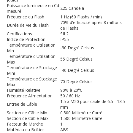
Puissance lumineuse en Cd
225 Candela
mesuré
Fréquence du Flash
1 Hz (60 Flashs / min)
70% d'efficacité après 8 millions
Durée de Vie du Flash
de Flashs
Certifications
SIL2
Indice de Protection
IP55
Température d'Utilisation
-30 Degré Celsius
Min
Température d'Utilisation
55 Degré Celsius
Max
Température de Stockage
-40 Degré Celsius
Mini
Température de Stockage
70 Degré Celsius
Max
Humidité Relative
90% à 20°C
Fréquence Alimentation
50 / 60 Hz
1.5 x M20 pour câble de 6.5 - 13.5
Entrée de Câble
mm
Section de Câble Min
0.500 Millimètre Carré
Section de Câble Max
1.500 Millimètre Carré
Facteur de Marche
1
Matériau du Boîtier
ABS