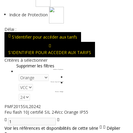
Indice de Protection
Délai :
S'identifier pour accéder aux tarifs
S'IDENTIFIER POUR ACCEDER AUX TARIFS
Critères à sélectionner
Supprimer les filtres
Couleurs d'optiques
:
Tension - Type de Courant
:
Tension - Voltage
:
PMF2015SIL20242
Feu flash 10J certifié SIL 24Vcc Orange IP55
Voir les références et disponibilités de cette série
Déplier