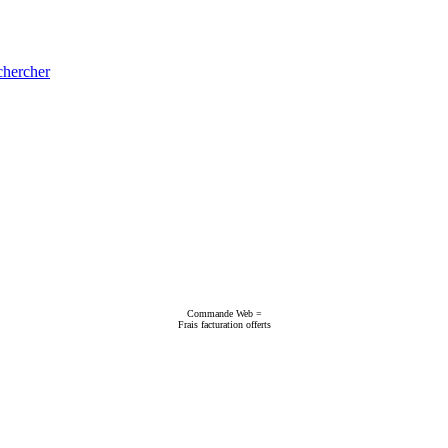
hercher
Commande Web =
Frais facturation offerts