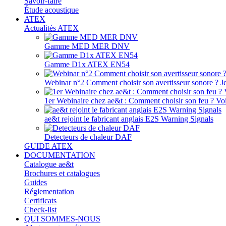
Savoir-faire
Étude acoustique
ATEX
Actualités ATEX
Gamme MED MER DNV
Gamme D1x ATEX EN54
Webinar n°2 Comment choisir son avertisseur sonore ? J
1er Webinaire chez ae&t : Comment choisir son feu ? Voir
ae&t rejoint le fabricant anglais E2S Warning Signals
Detecteurs de chaleur DAF
GUIDE ATEX
DOCUMENTATION
Catalogue ae&t
Brochures et catalogues
Guides
Réglementation
Certificats
Check-list
QUI SOMMES-NOUS