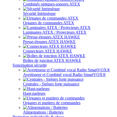
Combinés optiques-sonores ATEX
Sécurité Intrinsèque
Organes de commandes ATEX
Luminaires ATEX / Projecteurs ATEX
Presse-étoupes ATEX HAWKE
Connecteurs ATEX HAWKE
Boîtes de jonction ATEX HAWKE
Sonorisation sécurite
Avertisseur et Combiné vocal Radio SmartVOX®
Centrales - Sirènes forte puissance
Haut-parleurs
Organes et pupitres de commandes
Alimentations / Batteries
Protection individuelle & chocs