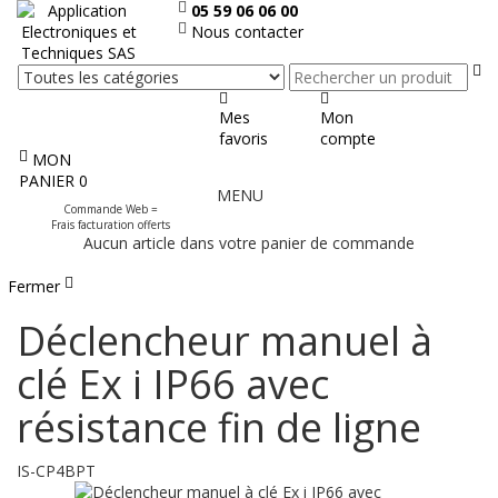
05 59 06 06 00
Nous contacter
Re
Mes
Mon
favoris
compte
MON
Afficher
PANIER
0
MENU
le
Commande Web =
menu
Frais facturation offerts
Aucun article dans votre panier de commande
Fermer
Déclencheur manuel à
clé Ex i IP66 avec
résistance fin de ligne
IS-CP4BPT