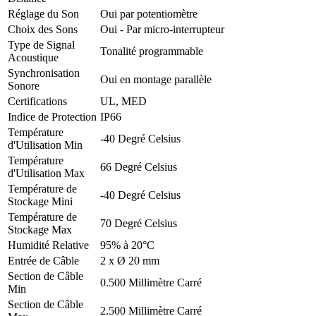
Réglage du Son
Oui par potentiomètre
Choix des Sons
Oui - Par micro-interrupteur
Type de Signal
Tonalité programmable
Acoustique
Synchronisation
Oui en montage parallèle
Sonore
Certifications
UL, MED
Indice de Protection
IP66
Température
-40 Degré Celsius
d'Utilisation Min
Température
66 Degré Celsius
d'Utilisation Max
Température de
-40 Degré Celsius
Stockage Mini
Température de
70 Degré Celsius
Stockage Max
Humidité Relative
95% à 20°C
Entrée de Câble
2 x Ø 20 mm
Section de Câble
0.500 Millimètre Carré
Min
Section de Câble
2.500 Millimètre Carré