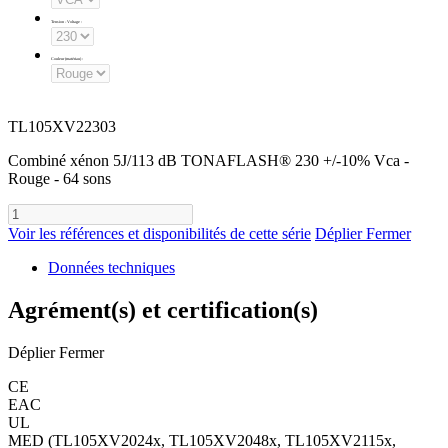
Tension - Voltage
:
Couleur (matériau)
:
TL105XV22303
Combiné xénon 5J/113 dB TONAFLASH® 230 +/-10% Vca -
Rouge - 64 sons
Voir les références et disponibilités de cette série
Déplier
Fermer
Données techniques
Agrément(s) et certification(s)
Déplier
Fermer
CE
EAC
UL
MED (TL105XV2024x, TL105XV2048x, TL105XV2115x,