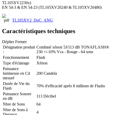
TL105XV2230x)
EN 54-3 & EN 54-23 (TL105XV20240 & TL105XV20480)
TL105XV2_DoC_ANG
Caractéristiques techniques
Déplier
Fermer
Désignation produit
Combiné xénon 5J/113 dB TONAFLASH®
:
230 +/-10% Vca - Rouge - 64 sons
Fonctionnement
Flash
Type d'éclairage
Xénon
Puissance
lumineuse en Cd
200 Candela
mesuré
Durée de Vie du
70% d'efficacité après 8 millions de Flashs
Flash
Puissance Sonore
113 Décibel
en dB
Nbre de Sons
64
Nbre de Sons à
4
Distance