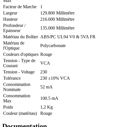
Max
Facteur de Marche
1
Largeur
129.800 Millimètre
Hauteur
216.600 Millimètre
Profondeur /
135.000 Millimètre
Epaisseur
Matériau du Boîtier
ABS/PC UL94 V0 & 5VA FR
Matériau de
Polycarbonate
l'Optique
Couleurs d'optiques
Rouge
Tension - Type de
VCA
Courant
Tension - Voltage
230
Tolérance
230 ±10% VCA
Consommation
52 mA
Nominale
Consommation
100.5 mA
Max
Poids
1,2 Kg
Couleur (matériau)
Rouge
Documentation