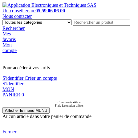
Un conseiller au
05 59 06 06 00
Nous contacter
Rechercher
Mes
favoris
Mon
compte
PAS EN LIGNE, CONTACTEZ NOUS
Pour accéder à vos tarifs
S'identifier
Créer un compte
S'identifier
MON
PANIER
0
Commande Web =
Frais facturation offerts
Afficher le menu
MENU
Aucun article dans votre panier de commande
Fermer