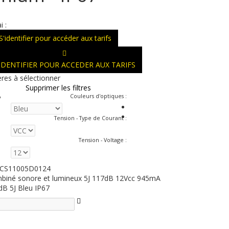
i :
S'identifier pour accéder aux tarifs
'IDENTIFIER POUR ACCEDER AUX TARIFS
ères à sélectionner
Supprimer les filtres
Couleurs d'optiques
:
Tension - Type de Courant
:
Tension - Voltage
:
CS11005D0124
biné sonore et lumineux 5J 117dB 12Vcc 945mA
dB 5J Bleu IP67