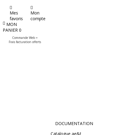
Mes
Mon
favoris
compte
MON
PANIER
0
Commande Web =
Frais facturation offerts
DOCUMENTATION
Catalogue ae&t