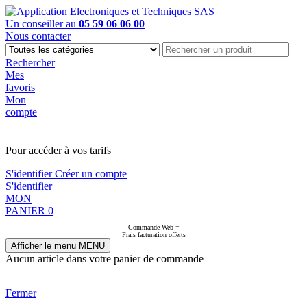
Un conseiller au
05 59 06 06 00
Nous contacter
Rechercher
Mes
favoris
Mon
compte
PAS EN LIGNE, CONTACTEZ NOUS
Pour accéder à vos tarifs
S'identifier
Créer un compte
S'identifier
MON
PANIER
0
Commande Web =
Frais facturation offerts
Afficher le menu
MENU
Aucun article dans votre panier de commande
Fermer