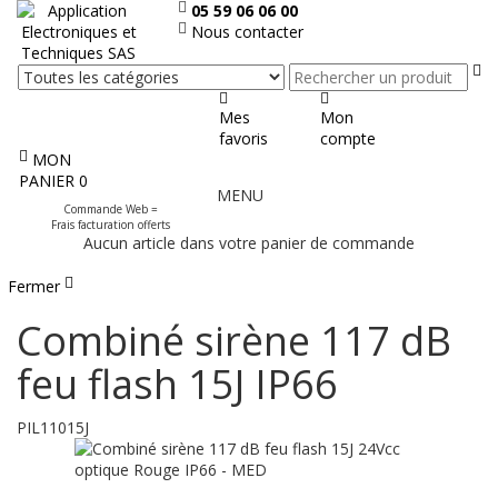
05 59 06 06 00
Nous contacter
Re
Mes
Mon
favoris
compte
MON
Afficher
PANIER
0
MENU
le
Commande Web =
menu
Frais facturation offerts
Aucun article dans votre panier de commande
Fermer
Combiné sirène 117 dB
feu flash 15J IP66
PIL11015J