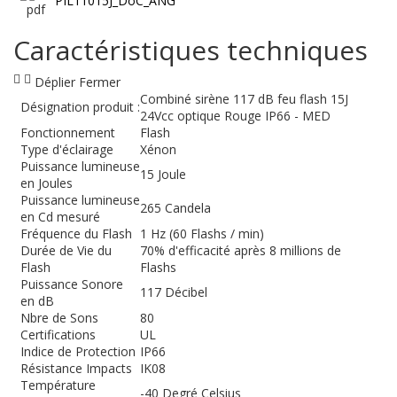
PIL11015J_DoC_ANG
Caractéristiques techniques
Déplier
Fermer
Combiné sirène 117 dB feu flash 15J
Désignation produit :
24Vcc optique Rouge IP66 - MED
Fonctionnement
Flash
Type d'éclairage
Xénon
Puissance lumineuse
15 Joule
en Joules
Puissance lumineuse
265 Candela
en Cd mesuré
Fréquence du Flash
1 Hz (60 Flashs / min)
Durée de Vie du
70% d'efficacité après 8 millions de
Flash
Flashs
Puissance Sonore
117 Décibel
en dB
Nbre de Sons
80
Certifications
UL
Indice de Protection
IP66
Résistance Impacts
IK08
Température
-40 Degré Celsius