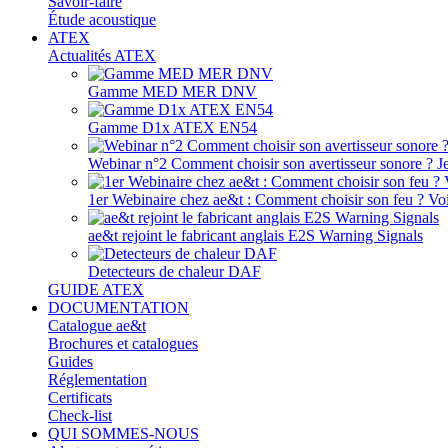
Savoir-faire
Étude acoustique
ATEX
Actualités ATEX
Gamme MED MER DNV
Gamme D1x ATEX EN54
Webinar n°2 Comment choisir son avertisseur sonore ? J
1er Webinaire chez ae&t : Comment choisir son feu ? Voir
ae&t rejoint le fabricant anglais E2S Warning Signals
Detecteurs de chaleur DAF
GUIDE ATEX
DOCUMENTATION
Catalogue ae&t
Brochures et catalogues
Guides
Réglementation
Certificats
Check-list
QUI SOMMES-NOUS