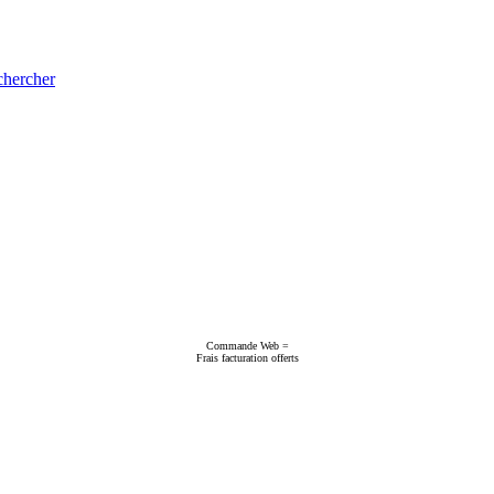
hercher
Commande Web =
Frais facturation offerts