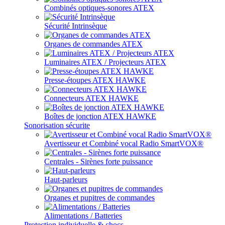
Combinés optiques-sonores ATEX
Sécurité Intrinsèque
Organes de commandes ATEX
Luminaires ATEX / Projecteurs ATEX
Presse-étoupes ATEX HAWKE
Connecteurs ATEX HAWKE
Boîtes de jonction ATEX HAWKE
Sonorisation sécurite
Avertisseur et Combiné vocal Radio SmartVOX®
Centrales - Sirènes forte puissance
Haut-parleurs
Organes et pupitres de commandes
Alimentations / Batteries
Protection individuelle & chocs