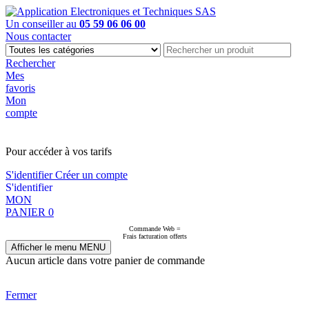
Un conseiller au
05 59 06 06 00
Nous contacter
Rechercher
Mes
favoris
Mon
compte
PAS EN LIGNE, CONTACTEZ NOUS
Pour accéder à vos tarifs
S'identifier
Créer un compte
S'identifier
MON
PANIER
0
Commande Web =
Frais facturation offerts
Afficher le menu
MENU
Aucun article dans votre panier de commande
Fermer