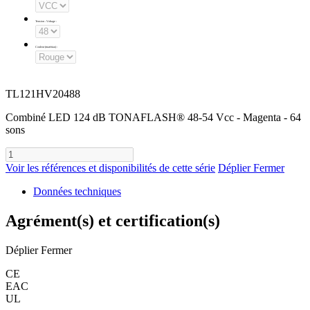
Tension - Voltage
:
Couleur (matériau)
:
TL121HV20488
Combiné LED 124 dB TONAFLASH® 48-54 Vcc - Magenta - 64
sons
Voir les références et disponibilités de cette série
Déplier
Fermer
Données techniques
Agrément(s) et certification(s)
Déplier
Fermer
CE
EAC
UL