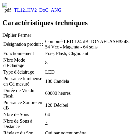
TL121HV2_DoC_ANG
Caractéristiques techniques
Déplier
Fermer
Combiné LED 124 dB TONAFLASH® 48-
Désignation produit :
54 Vcc - Magenta - 64 sons
Fonctionnement
Fixe, Flash, Clignotant
Nbre Mode
8
d'Eclairage
Type d'éclairage
LED
Puissance lumineuse
180 Candela
en Cd mesuré
Durée de Vie du
60000 heures
Flash
Puissance Sonore en
120 Décibel
dB
Nbre de Sons
64
Nbre de Sons à
4
Distance
Réglage du Son
Oui par potentiomètre