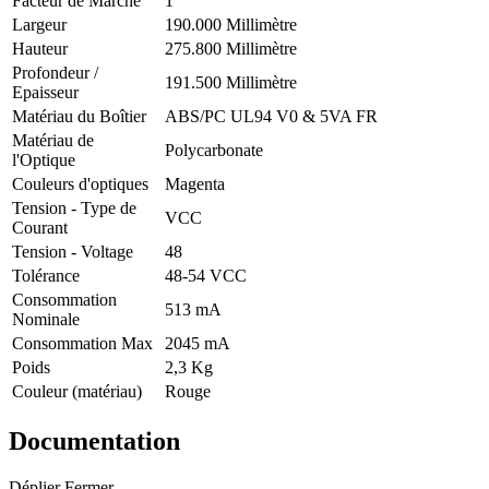
Facteur de Marche
1
Largeur
190.000 Millimètre
Hauteur
275.800 Millimètre
Profondeur /
191.500 Millimètre
Epaisseur
Matériau du Boîtier
ABS/PC UL94 V0 & 5VA FR
Matériau de
Polycarbonate
l'Optique
Couleurs d'optiques
Magenta
Tension - Type de
VCC
Courant
Tension - Voltage
48
Tolérance
48-54 VCC
Consommation
513 mA
Nominale
Consommation Max
2045 mA
Poids
2,3 Kg
Couleur (matériau)
Rouge
Documentation
Déplier
Fermer