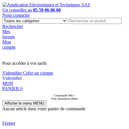
Un conseiller au
05 59 06 06 00
Nous contacter
Rechercher
Mes
favoris
Mon
compte
PAS EN LIGNE, CONTACTEZ NOUS
Pour accéder à vos tarifs
S'identifier
Créer un compte
S'identifier
MON
PANIER
0
Commande Web =
Frais facturation offerts
Afficher le menu
MENU
Aucun article dans votre panier de commande
Fermer