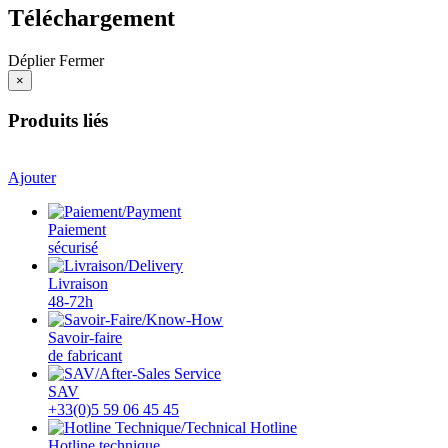
Téléchargement
Déplier
Fermer
×
Produits liés
Ajouter
Paiement
sécurisé
Livraison
48-72h
Savoir-faire
de fabricant
SAV
+33(0)5 59 06 45 45
Hotline technique