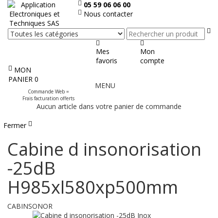
05 59 06 06 00
Nous contacter
Re
Mes
Mon
favoris
compte
MON
Afficher
PANIER
0
MENU
le
Commande Web =
menu
Frais facturation offerts
Aucun article dans votre panier de commande
Fermer
Cabine d insonorisation
-25dB
H985xl580xp500mm
CABINSONOR