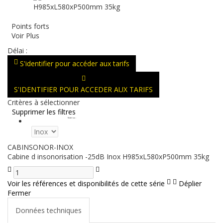
Points forts
Voir Plus
Délai :
S'identifier pour accéder aux tarifs
S'IDENTIFIER POUR ACCEDER AUX TARIFS
Critères à sélectionner
Supprimer les filtres
Matériau
:
CABINSONOR-INOX
Cabine d insonorisation -25dB Inox H985xL580xP500mm 35kg
Voir les références et disponibilités de cette série
Déplier
Fermer
Données techniques