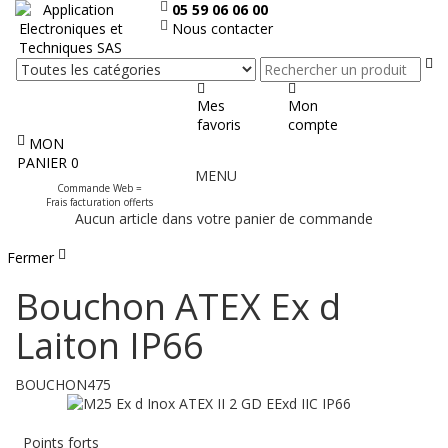
05 59 06 06 00
Nous contacter
Re
Mes
Mon
favoris
compte
MON
Afficher
PANIER
0
MENU
le
Commande Web =
menu
Frais facturation offerts
Aucun article dans votre panier de commande
Fermer
Bouchon ATEX Ex d
Laiton IP66
BOUCHON475
Points forts