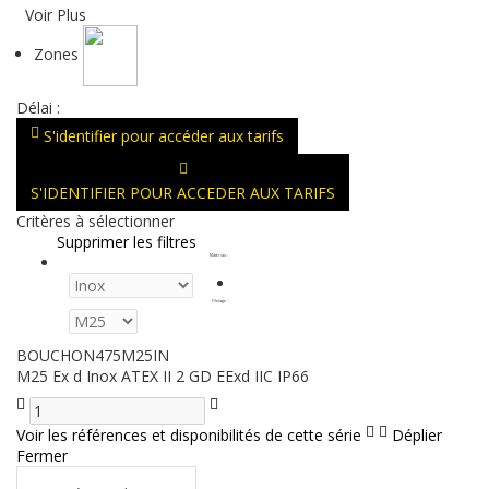
Voir Plus
Zones
Délai :
S'identifier pour accéder aux tarifs
S'IDENTIFIER POUR ACCEDER AUX TARIFS
Critères à sélectionner
Supprimer les filtres
Matériau
:
Filetage
:
BOUCHON475M25IN
M25 Ex d Inox ATEX II 2 GD EExd IIC IP66
Voir les références et disponibilités de cette série
Déplier
Fermer