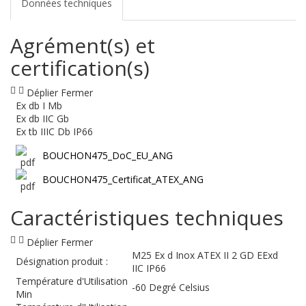
Données techniques
Agrément(s) et
certification(s)
Déplier
Fermer
Ex db I Mb
Ex db IIC Gb
Ex tb IIIC Db IP66
BOUCHON475_DoC_EU_ANG
BOUCHON475_Certificat_ATEX_ANG
Caractéristiques techniques
Déplier
Fermer
M25 Ex d Inox ATEX II 2 GD EExd
Désignation produit :
IIC IP66
Température d'Utilisation
-60 Degré Celsius
Min