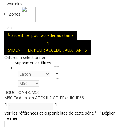
Voir Plus
Zones
Délai :
S'identifier pour accéder aux tarifs
S'IDENTIFIER POUR ACCEDER AUX TARIFS
Critères à sélectionner
Supprimer les filtres
Matériau
:
Filetage
:
BOUCHON475M50
M50 Ex d Laiton ATEX II 2 GD EExd IIC IP66
Voir les références et disponibilités de cette série
Déplier
Fermer