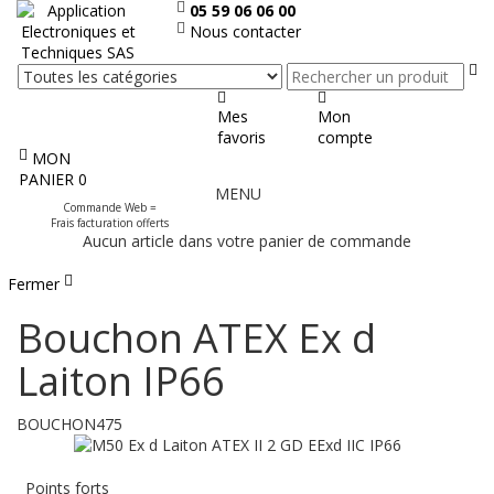
05 59 06 06 00
Nous contacter
Re
Mes
Mon
favoris
compte
MON
Afficher
PANIER
0
MENU
le
Commande Web =
menu
Frais facturation offerts
Aucun article dans votre panier de commande
Fermer
Bouchon ATEX Ex d
Laiton IP66
BOUCHON475
Points forts