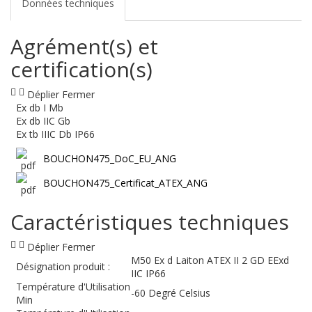
Données techniques
Agrément(s) et
certification(s)
Déplier
Fermer
Ex db I Mb
Ex db IIC Gb
Ex tb IIIC Db IP66
BOUCHON475_DoC_EU_ANG
BOUCHON475_Certificat_ATEX_ANG
Caractéristiques techniques
Déplier
Fermer
M50 Ex d Laiton ATEX II 2 GD EExd
Désignation produit :
IIC IP66
Température d'Utilisation
-60 Degré Celsius
Min