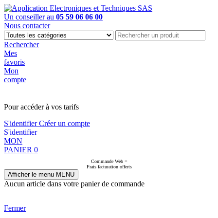
Un conseiller au
05 59 06 06 00
Nous contacter
Rechercher
Mes
favoris
Mon
compte
PAS EN LIGNE, CONTACTEZ NOUS
Pour accéder à vos tarifs
S'identifier
Créer un compte
S'identifier
MON
PANIER
0
Commande Web =
Frais facturation offerts
Afficher le menu
MENU
Aucun article dans votre panier de commande
Fermer